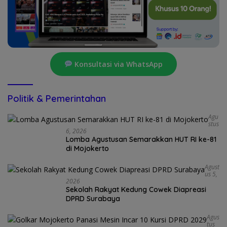
Konsultasi via WhatsApp
Politik & Pemerintahan
Agu
Stus
6, 2026
Lomba Agustusan Semarakkan HUT RI ke-81
di Mojokerto
Agust
Us 5,
2026
Sekolah Rakyat Kedung Cowek Diapreasi
DPRD Surabaya
Agus
Tus