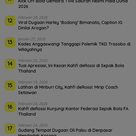
Kick Off Bola Gembira TVRI Saluran Resmi Piala Dunia
2026
Februari 20, 2026
12
Viral Dugaan Harley ‘Bodong’ Bimanata, Caption IG
Dinilai Arogan?
Januari 27, 2026
13
Kades Anggaswangi Tanggapi Polemik TKD Trosobo di
Wilayahnya
Februari 20, 2026
14
Tuai Apresiasi, Ini Kesan Kahfi deRossi di Sepak Bola
Thailand
Februari 19, 2026
15
Latihan di Minburi City, Kahfi deRossi: Mirip Coach
Setiawan
Februari 24, 2026
16
Kahfi deRossi Kunjungi Kantor Federasi Sepak Bola FA
Thailand
Februari 24, 2026
17
Gudang Tempat Dugaan Oli Palsu di Denpasar
Mendadak Kosong