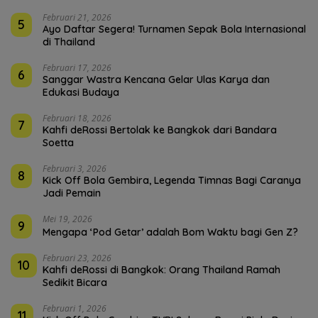
Februari 21, 2026
5
Ayo Daftar Segera! Turnamen Sepak Bola Internasional
di Thailand
Februari 17, 2026
6
Sanggar Wastra Kencana Gelar Ulas Karya dan
Edukasi Budaya
Februari 18, 2026
7
Kahfi deRossi Bertolak ke Bangkok dari Bandara
Soetta
Februari 3, 2026
8
Kick Off Bola Gembira, Legenda Timnas Bagi Caranya
Jadi Pemain
Mei 19, 2026
9
Mengapa ‘Pod Getar’ adalah Bom Waktu bagi Gen Z?
Februari 23, 2026
10
Kahfi deRossi di Bangkok: Orang Thailand Ramah
Sedikit Bicara
Februari 1, 2026
11