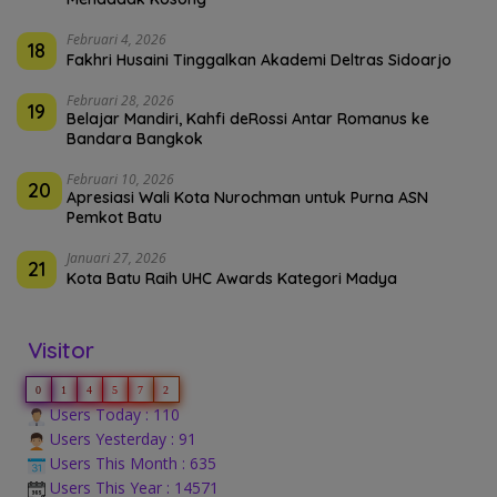
Februari 4, 2026
18
Fakhri Husaini Tinggalkan Akademi Deltras Sidoarjo
Februari 28, 2026
19
Belajar Mandiri, Kahfi deRossi Antar Romanus ke
Bandara Bangkok
Februari 10, 2026
20
Apresiasi Wali Kota Nurochman untuk Purna ASN
Pemkot Batu
Januari 27, 2026
21
Kota Batu Raih UHC Awards Kategori Madya
Visitor
0
1
4
5
7
2
Users Today : 110
Users Yesterday : 91
Users This Month : 635
Users This Year : 14571