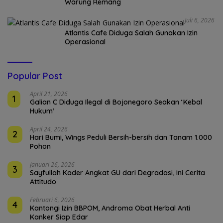
Warung Remang
Juli 6, 2026
Atlantis Cafe Diduga Salah Gunakan Izin
Operasional
Popular Post
April 21, 2026
1
Galian C Diduga Ilegal di Bojonegoro Seakan ‘Kebal
Hukum’
April 24, 2026
2
Hari Bumi, Wings Peduli Bersih-bersih dan Tanam 1.000
Pohon
Januari 26, 2026
3
Sayfullah Kader Angkat GU dari Degradasi, Ini Cerita
Attitudo
Februari 6, 2026
4
Kantongi Izin BBPOM, Androma Obat Herbal Anti
Kanker Siap Edar