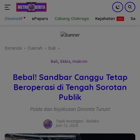
Otomotif
ePapers
Cabang Olahraga
Kejahatan
Sepa
Langsung
ke
konten
Beranda
Daerah
Bali
Bali
,
Ekbis
,
Hukrim
Bebal! Sandbar Canggu Tetap
Beroperasi di Tengah Sorotan
Publik
Polda dan Kejaksaan Diminta Turun!
Topik Investigasi
-
Redaksi
Juni 12, 2026