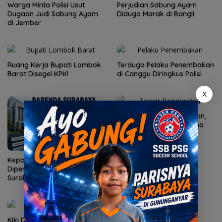
Warga Minta Polisi Usut
Perjudian Sabung Ayam
Dugaan Judi Sabung Ayam
Diduga Marak di Bangli
di Jember
Ruang Kerja Bupati Lombok
Terduga Pelaku Penembakan
Barat Disegel KPK!
di Canggu Diringkus Polisi
X
Diduga Abai SOP Perizinan,
Proyek Tower Bongancina
Dihentikan!
Kepatuhan AG Ny Suharti
Diperiksa Otoritas Pajak
Surabaya
Kiki Ditahan! Jaringan Mafia