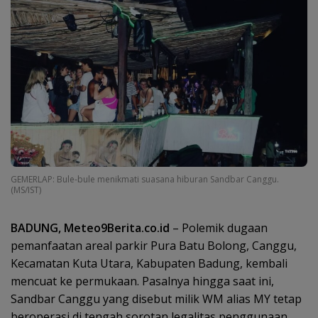
GEMERLAP: Bule-bule menikmati suasana hiburan Sandbar Canggu.
(MS/IST)
BADUNG, Meteo9Berita.co.id
– Polemik dugaan
pemanfaatan areal parkir Pura Batu Bolong, Canggu,
Kecamatan Kuta Utara, Kabupaten Badung, kembali
mencuat ke permukaan. Pasalnya hingga saat ini,
Sandbar Canggu yang disebut milik WM alias MY tetap
beroperasi di tengah sorotan legalitas penggunaan