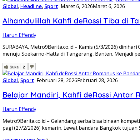
Global
,
Headline
,
Sport
Maret 6, 2026
Maret 6, 2026
Alhamdulillah Kahfi deRossi Tiba di T
Harun Effendy
SURABAYA, Metro9Berita.co.id – Kamis (5/3/2026) dinihar
menuju Soekarno-Hatta di Tangerang, Banten. Menjadi pe
Suka
2
Global
,
Sport
Februari 28, 2026
Februari 28, 2026
Belajar Mandiri, Kahfi deRossi Anta
Harun Effendy
Metro9Berita.co.id – Gelandang serba bisa binaan kompeti
pagi (27/2/2026) kemarin. Lewat bandara Bangkok tujuan 
(
)
Like Button Notice
view