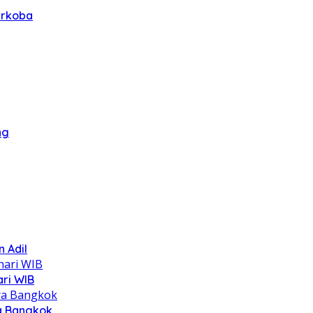
arkoba
ng
 Adil
ari WIB
ra Bangkok