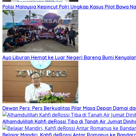
Polisi Malaysia Kepincut Polri Ungkap Kasus Pilot Bawa N
Ayo Liburan Hemat ke Luar Negeri Bareng Bumi Kenyala
Dewan Pers: Pers Berkualitas Pilar Masa Depan Damai dan
Alhamdulillah Kahfi deRossi Tiba di Tanah Air Jumat Dinih
Belajar Mandiri, Kahfi deRossi Antar Romanus ke Banda