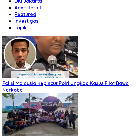
DKI Jakarta
Advertorial
Featured
Investigasi
Tajuk
Polisi Malaysia Kepincut Polri Ungkap Kasus Pilot Bawa
Narkoba