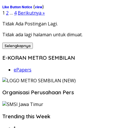
(
)
Like Button Notice
view
Paginasi
1
2
…
4
Berikutnya »
pos
Tidak Ada Postingan Lagi.
Tidak ada lagi halaman untuk dimuat.
Selengkapnya
E-KORAN METRO SEMBILAN
ePapers
Organisasi Perusahaan Pers
Trending this Week