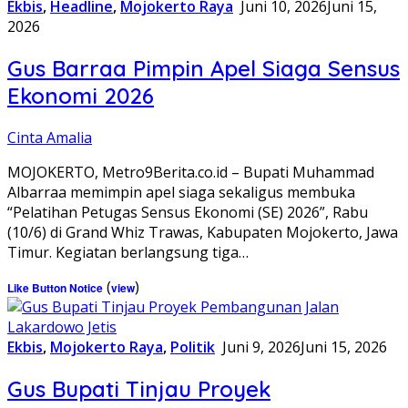
Ekbis
,
Headline
,
Mojokerto Raya
Juni 10, 2026
Juni 15,
2026
Gus Barraa Pimpin Apel Siaga Sensus
Ekonomi 2026
Cinta Amalia
MOJOKERTO, Metro9Berita.co.id – Bupati Muhammad
Albarraa memimpin apel siaga sekaligus membuka
“Pelatihan Petugas Sensus Ekonomi (SE) 2026”, Rabu
(10/6) di Grand Whiz Trawas, Kabupaten Mojokerto, Jawa
Timur. Kegiatan berlangsung tiga…
(
)
Like Button Notice
view
Ekbis
,
Mojokerto Raya
,
Politik
Juni 9, 2026
Juni 15, 2026
Gus Bupati Tinjau Proyek