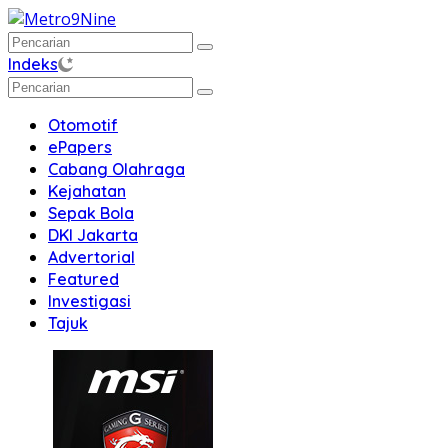
Langsung
ke
konten
Indeks
Otomotif
ePapers
Cabang Olahraga
Kejahatan
Sepak Bola
DKI Jakarta
Advertorial
Featured
Investigasi
Tajuk