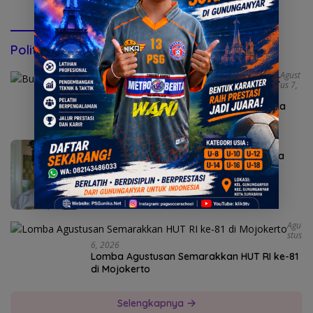
Konsultasi via WhatsApp
Politik & Pemerintahan
Agust
Us 7,
2026
Bunda Genre Mojokerto Ingatkan Remaja
Bahaya Rokok
Agustus 6, 2026
Sekda Karangasem I Ketut Sedana Merta
Diperiksa Kejari
Agu
Stus
6, 2026
Lomba Agustusan Semarakkan HUT RI ke-81
di Mojokerto
Selengkapnya