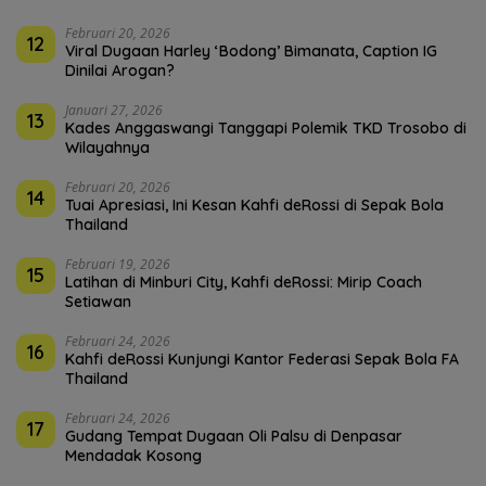
Februari 20, 2026
12
Viral Dugaan Harley ‘Bodong’ Bimanata, Caption IG
Dinilai Arogan?
Januari 27, 2026
13
Kades Anggaswangi Tanggapi Polemik TKD Trosobo di
Wilayahnya
Februari 20, 2026
14
Tuai Apresiasi, Ini Kesan Kahfi deRossi di Sepak Bola
Thailand
Februari 19, 2026
15
Latihan di Minburi City, Kahfi deRossi: Mirip Coach
Setiawan
Februari 24, 2026
16
Kahfi deRossi Kunjungi Kantor Federasi Sepak Bola FA
Thailand
Februari 24, 2026
17
Gudang Tempat Dugaan Oli Palsu di Denpasar
Mendadak Kosong