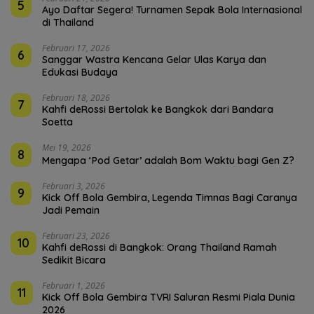
5
Ayo Daftar Segera! Turnamen Sepak Bola Internasional
di Thailand
Februari 17, 2026
6
Sanggar Wastra Kencana Gelar Ulas Karya dan
Edukasi Budaya
Februari 18, 2026
7
Kahfi deRossi Bertolak ke Bangkok dari Bandara
Soetta
Mei 19, 2026
8
Mengapa ‘Pod Getar’ adalah Bom Waktu bagi Gen Z?
Februari 3, 2026
9
Kick Off Bola Gembira, Legenda Timnas Bagi Caranya
Jadi Pemain
Februari 23, 2026
10
Kahfi deRossi di Bangkok: Orang Thailand Ramah
Sedikit Bicara
Februari 1, 2026
11
Kick Off Bola Gembira TVRI Saluran Resmi Piala Dunia
2026