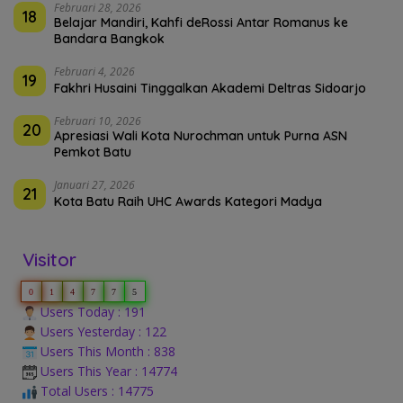
Februari 28, 2026
18
Belajar Mandiri, Kahfi deRossi Antar Romanus ke
Bandara Bangkok
Februari 4, 2026
19
Fakhri Husaini Tinggalkan Akademi Deltras Sidoarjo
Februari 10, 2026
20
Apresiasi Wali Kota Nurochman untuk Purna ASN
Pemkot Batu
Januari 27, 2026
21
Kota Batu Raih UHC Awards Kategori Madya
Visitor
0
1
4
7
7
5
Users Today : 191
Users Yesterday : 122
Users This Month : 838
Users This Year : 14774
Total Users : 14775