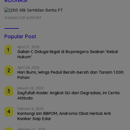
#DONASI
THANKS FOR SUPPORT
Popular Post
April 21, 2026
1
Galian C Diduga Ilegal di Bojonegoro Seakan ‘Kebal
Hukum’
April 24, 2026
2
Hari Bumi, Wings Peduli Bersih-bersih dan Tanam 1.000
Pohon
Januari 26, 2026
3
Sayfullah Kader Angkat GU dari Degradasi, Ini Cerita
Attitudo
Februari 6, 2026
4
Kantongi Izin BBPOM, Androma Obat Herbal Anti
Kanker Siap Edar
Februari 21, 2026