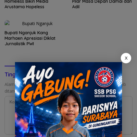
Homeless Bikin Media
Pilar Masa Depan Damai dan
Arustama Hopeless
Adil
Bupati Nganjuk Kang
Marhaen Apresiasi Diklat
Jurnalistik PWI
X
Tinggalkan Balasan
Alamat email Anda tidak akan dipublikasikan.
Ruas yang wajib
ditandai
*