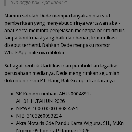
“Oh nggih pak. Apa kabar?”
Namun setelah Dede mempertanyakan maksud
pemberitaan yang menyebut dirinya wartawan abal-
abal, serta meminta penjelasan mengapa berita ditulis
tanpa konfirmasi yang baik dan benar, komunikasi
disebut terhenti. Bahkan Dede mengaku nomor
WhatsApp miliknya diblokir.
Sebagai bentuk klarifikasi dan pembuktian legalitas
perusahaan medianya, Dede mengirimkan sejumlah
dokumen resmi PT Elang Bali Group, di antaranya:
SK Kemenkumham AHU-0004391-
AH.01.11.TAHUN 2026
NPWP: 1000 0000 0808 4591
NIB: 3103260053224
Akta Notaris Gde Pandu Karta Wiguna, SH., M.Kn
Nomor 09 tanggal 9 Januari 2026