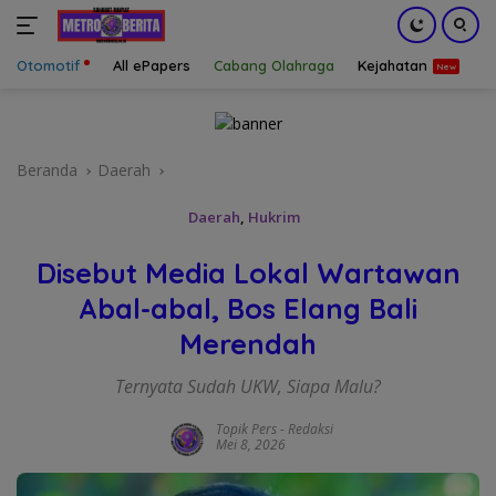
Otomotif
All ePapers
Cabang Olahraga
Kejahatan
S
Langsung
ke
konten
Beranda
Daerah
Daerah
,
Hukrim
Disebut Media Lokal Wartawan
Abal-abal, Bos Elang Bali
Merendah
Ternyata Sudah UKW, Siapa Malu?
Topik Pers
-
Redaksi
Mei 8, 2026