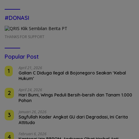
#DONASI
THANKS FOR SUPPORT
Popular Post
April 21, 2026
1
Galian C Diduga Ilegal di Bojonegoro Seakan ‘Kebal
Hukum’
April 24, 2026
2
Hari Bumi, Wings Peduli Bersih-bersih dan Tanam 1.000
Pohon
Januari 26, 2026
3
Sayfullah Kader Angkat GU dari Degradasi, Ini Cerita
Attitudo
Februari 6, 2026
4
Kantongi Izin BBPOM, Androma Obat Herbal Anti