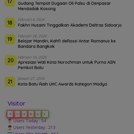
17
Gudang Tempat Dugaan Oli Palsu di Denpasar
Mendadak Kosong
Februari 4, 2026
18
Fakhri Husaini Tinggalkan Akademi Deltras Sidoarjo
Februari 28, 2026
19
Belajar Mandiri, Kahfi deRossi Antar Romanus ke
Bandara Bangkok
Februari 10, 2026
20
Apresiasi Wali Kota Nurochman untuk Purna ASN
Pemkot Batu
Januari 27, 2026
21
Kota Batu Raih UHC Awards Kategori Madya
Visitor
0
1
4
8
5
1
Users Today : 54
Users Yesterday : 213
Users This Month : 914