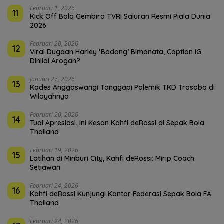
Februari 1, 2026
11
Kick Off Bola Gembira TVRI Saluran Resmi Piala Dunia
2026
Februari 20, 2026
12
Viral Dugaan Harley ‘Bodong’ Bimanata, Caption IG
Dinilai Arogan?
Januari 27, 2026
13
Kades Anggaswangi Tanggapi Polemik TKD Trosobo di
Wilayahnya
Februari 20, 2026
14
Tuai Apresiasi, Ini Kesan Kahfi deRossi di Sepak Bola
Thailand
Februari 19, 2026
15
Latihan di Minburi City, Kahfi deRossi: Mirip Coach
Setiawan
Februari 24, 2026
16
Kahfi deRossi Kunjungi Kantor Federasi Sepak Bola FA
Thailand
Februari 24, 2026