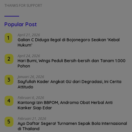
THANKS FOR SUPPORT
Popular Post
April 21, 2026
1
Galian C Diduga Ilegal di Bojonegoro Seakan ‘Kebal
Hukum’
April 24, 2026
2
Hari Bumi, Wings Peduli Bersih-bersih dan Tanam 1.000
Pohon
Januari 26, 2026
3
Sayfullah Kader Angkat GU dari Degradasi, Ini Cerita
Attitudo
Februari 6, 2026
4
Kantongi Izin BBPOM, Androma Obat Herbal Anti
Kanker Siap Edar
Februari 21, 2026
5
Ayo Daftar Segera! Turnamen Sepak Bola Internasional
di Thailand