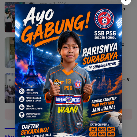
Agustus 7, 2026
Bunda Genre Mojokerto Ingatkan Remaja
Bahaya Rokok
Agustus 6, 2026
Sekda Karangasem I Ketut Sedana Merta
Diperiksa Kejari
Agustus 6, 2026
Lomba Agustusan Semarakkan HUT RI ke-81
di Mojokerto
Selengkapnya
Ekonomi & Bisnis