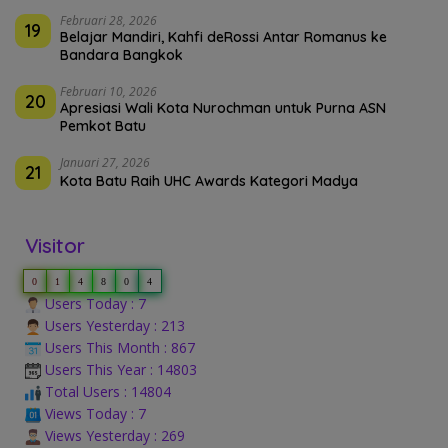
Februari 28, 2026
19
Belajar Mandiri, Kahfi deRossi Antar Romanus ke
Bandara Bangkok
Februari 10, 2026
20
Apresiasi Wali Kota Nurochman untuk Purna ASN
Pemkot Batu
Januari 27, 2026
21
Kota Batu Raih UHC Awards Kategori Madya
Visitor
0
1
4
8
0
4
Users Today : 7
Users Yesterday : 213
Users This Month : 867
Users This Year : 14803
Total Users : 14804
Views Today : 7
Views Yesterday : 269