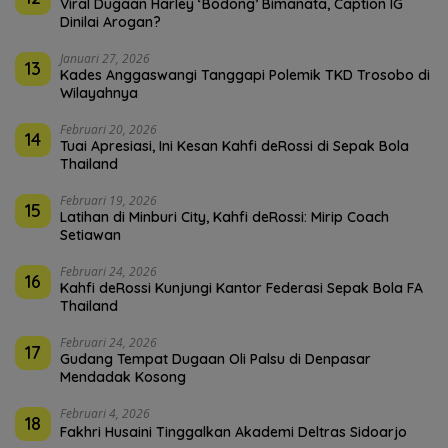
Viral Dugaan Harley ‘Bodong’ Bimanata, Caption IG
Dinilai Arogan?
Januari 27, 2026
13
Kades Anggaswangi Tanggapi Polemik TKD Trosobo di
Wilayahnya
Februari 20, 2026
14
Tuai Apresiasi, Ini Kesan Kahfi deRossi di Sepak Bola
Thailand
Februari 19, 2026
15
Latihan di Minburi City, Kahfi deRossi: Mirip Coach
Setiawan
Februari 24, 2026
16
Kahfi deRossi Kunjungi Kantor Federasi Sepak Bola FA
Thailand
Februari 24, 2026
17
Gudang Tempat Dugaan Oli Palsu di Denpasar
Mendadak Kosong
Februari 4, 2026
18
Fakhri Husaini Tinggalkan Akademi Deltras Sidoarjo