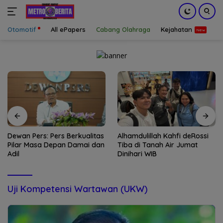
Otomotif
All ePapers
Cabang Olahraga
Kejahatan
S
Langsung
ke
konten
Dewan Pers: Pers Berkualitas
Alhamdulillah Kahfi deRossi
Pilar Masa Depan Damai dan
Tiba di Tanah Air Jumat
Adil
Dinihari WIB
Uji Kompetensi Wartawan (UKW)