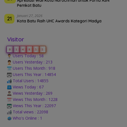
Apresiasi Wali Kota Nurochman untuk Purna ASN
Pemkot Batu
Januari 27, 2026
21
Kota Batu Raih UHC Awards Kategori Madya
Visitor
0
1
4
8
5
5
Users Today : 58
Users Yesterday : 213
Users This Month : 918
Users This Year : 14854
Total Users : 14855
Views Today : 67
Views Yesterday : 269
Views This Month : 1228
Views This Year : 22097
Total views : 22098
Who's Online : 1