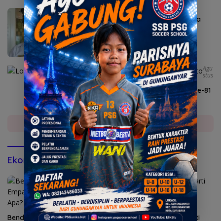
Agustus 6, 2026
Sekda Karangasem I Ketut Sedana Merta
Diperiksa Kejari
Agu
Stus
6, 2026
Lomba Agustusan Semarakkan HUT RI ke-81
di Mojokerto
Selengkapnya
Ekonomi & Bisnis
Bendungan Sidan Airi Empat
Kepatuhan AG Ny Suharti