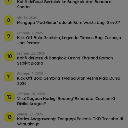
Kahfi deRossi Bertolak ke Bangkok dari Bandara
Soetta
Mei 19, 2026
8
Mengapa ‘Pod Getar’ adalah Bom Waktu bagi Gen Z?
Februari 3, 2026
9
Kick Off Bola Gembira, Legenda Timnas Bagi Caranya
Jadi Pemain
Februari 23, 2026
10
Kahfi deRossi di Bangkok: Orang Thailand Ramah
Sedikit Bicara
Februari 1, 2026
11
Kick Off Bola Gembira TVRI Saluran Resmi Piala Dunia
2026
Februari 20, 2026
12
Viral Dugaan Harley ‘Bodong’ Bimanata, Caption IG
Dinilai Arogan?
Januari 27, 2026
13
Kades Anggaswangi Tanggapi Polemik TKD Trosobo di
Wilayahnya