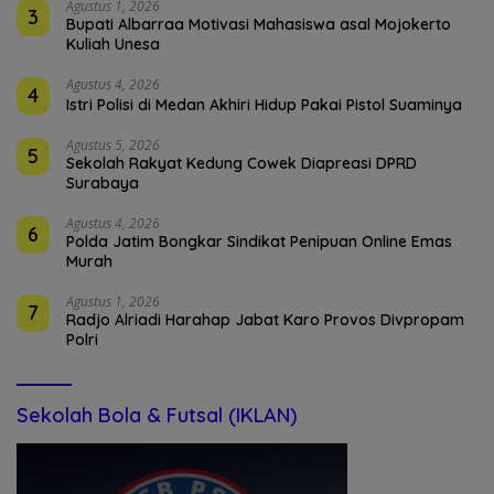
Agustus 1, 2026
3
Bupati Albarraa Motivasi Mahasiswa asal Mojokerto
Kuliah Unesa
Agustus 4, 2026
4
Istri Polisi di Medan Akhiri Hidup Pakai Pistol Suaminya
Agustus 5, 2026
5
Sekolah Rakyat Kedung Cowek Diapreasi DPRD
Surabaya
Agustus 4, 2026
6
Polda Jatim Bongkar Sindikat Penipuan Online Emas
Murah
Agustus 1, 2026
7
Radjo Alriadi Harahap Jabat Karo Provos Divpropam
Polri
Sekolah Bola & Futsal (IKLAN)