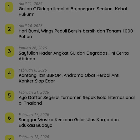
April 21, 2026
1
Galian C Diduga Ilegal di Bojonegoro Seakan ‘Kebal
Hukum’
April 24, 2026
2
Hari Bumi, Wings Peduli Bersih-bersih dan Tanam 1.000
Pohon
Januari 26, 2026
3
Sayfullah Kader Angkat GU dari Degradasi, Ini Cerita
Attitudo
Februari 6, 2026
4
Kantongi Izin BBPOM, Androma Obat Herbal Anti
Kanker Siap Edar
Februari 21, 2026
5
Ayo Daftar Segera! Turnamen Sepak Bola Internasional
di Thailand
Februari 17, 2026
6
Sanggar Wastra Kencana Gelar Ulas Karya dan
Edukasi Budaya
Februari 18, 2026
7