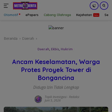
Otomotif
ePapers
Cabang Olahraga
Kejahatan
Sepa
Langsung
ke
konten
Beranda
Daerah
Daerah
,
Ekbis
,
Hukrim
Ancam Keselamatan, Warga
Protes Proyek Tower di
Bongancina
Diduga Izin Tidak Lengkap
Topik Investigasi
-
Redaksi
Juni 5, 2026