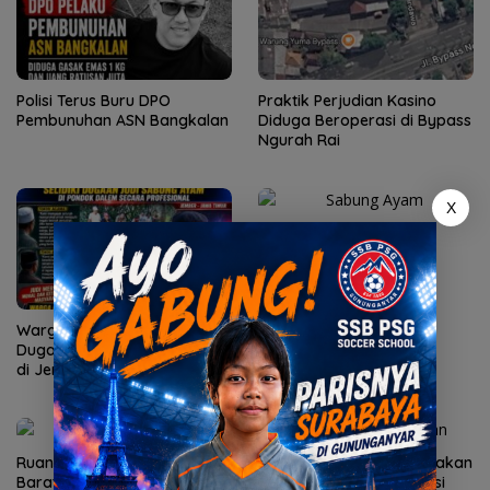
Polisi Terus Buru DPO
Praktik Perjudian Kasino
Pembunuhan ASN Bangkalan
Diduga Beroperasi di Bypass
Ngurah Rai
X
Perjudian Sabung Ayam
Diduga Marak di Bangli
Warga Minta Polisi Usut
Dugaan Judi Sabung Ayam
di Jember
Ruang Kerja Bupati Lombok
Terduga Pelaku Penembakan
Barat Disegel KPK!
di Canggu Diringkus Polisi