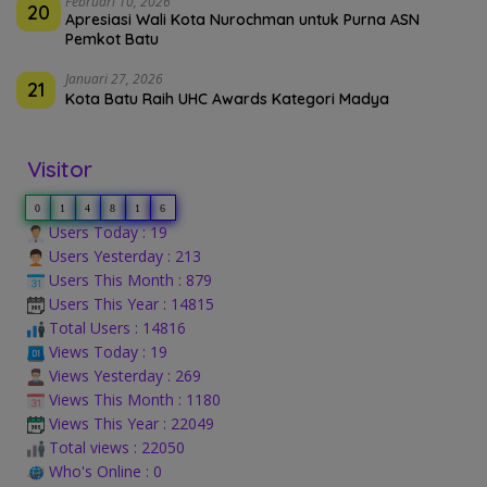
Februari 10, 2026
20
Apresiasi Wali Kota Nurochman untuk Purna ASN
Pemkot Batu
Januari 27, 2026
21
Kota Batu Raih UHC Awards Kategori Madya
Visitor
0
1
4
8
1
6
Users Today : 19
Users Yesterday : 213
Users This Month : 879
Users This Year : 14815
Total Users : 14816
Views Today : 19
Views Yesterday : 269
Views This Month : 1180
Views This Year : 22049
Total views : 22050
Who's Online : 0