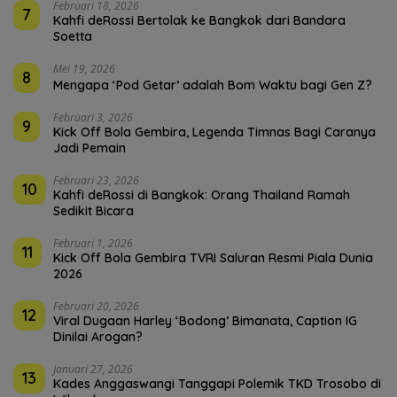
Februari 18, 2026
7
Kahfi deRossi Bertolak ke Bangkok dari Bandara
Soetta
Mei 19, 2026
8
Mengapa ‘Pod Getar’ adalah Bom Waktu bagi Gen Z?
Februari 3, 2026
9
Kick Off Bola Gembira, Legenda Timnas Bagi Caranya
Jadi Pemain
Februari 23, 2026
10
Kahfi deRossi di Bangkok: Orang Thailand Ramah
Sedikit Bicara
Februari 1, 2026
11
Kick Off Bola Gembira TVRI Saluran Resmi Piala Dunia
2026
Februari 20, 2026
12
Viral Dugaan Harley ‘Bodong’ Bimanata, Caption IG
Dinilai Arogan?
Januari 27, 2026
13
Kades Anggaswangi Tanggapi Polemik TKD Trosobo di