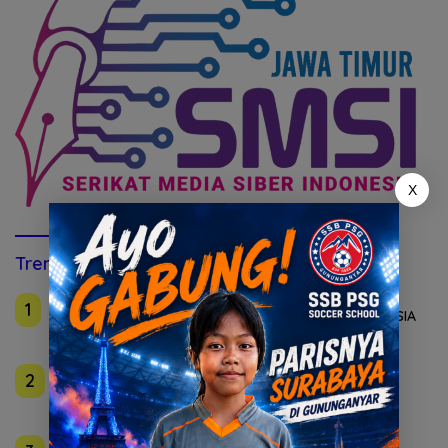
X
Trending this Week
Agustus 2, 2026
1
Inul Daratista Bedah Keunggulan Bayi Tabung di RSIA
Ferina
Agustus 2, 2026
2
Golkar Mojokerto Panasi Mesin Incar 10 Kursi DPRD
2029
Agustus 1, 2026