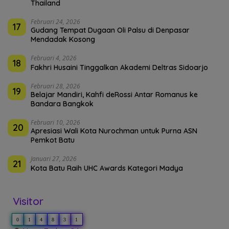
Thailand
Februari 24, 2026
17
Gudang Tempat Dugaan Oli Palsu di Denpasar
Mendadak Kosong
Februari 4, 2026
18
Fakhri Husaini Tinggalkan Akademi Deltras Sidoarjo
Februari 28, 2026
19
Belajar Mandiri, Kahfi deRossi Antar Romanus ke
Bandara Bangkok
Februari 10, 2026
20
Apresiasi Wali Kota Nurochman untuk Purna ASN
Pemkot Batu
Januari 27, 2026
21
Kota Batu Raih UHC Awards Kategori Madya
Visitor
0
1
4
8
3
1