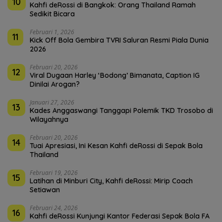
10
Kahfi deRossi di Bangkok: Orang Thailand Ramah
Sedikit Bicara
Februari 1, 2026
11
Kick Off Bola Gembira TVRI Saluran Resmi Piala Dunia
2026
Februari 20, 2026
12
Viral Dugaan Harley ‘Bodong’ Bimanata, Caption IG
Dinilai Arogan?
Januari 27, 2026
13
Kades Anggaswangi Tanggapi Polemik TKD Trosobo di
Wilayahnya
Februari 20, 2026
14
Tuai Apresiasi, Ini Kesan Kahfi deRossi di Sepak Bola
Thailand
Februari 19, 2026
15
Latihan di Minburi City, Kahfi deRossi: Mirip Coach
Setiawan
Februari 24, 2026
16
Kahfi deRossi Kunjungi Kantor Federasi Sepak Bola FA