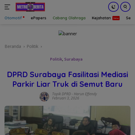
Otomotif
ePapers
Cabang Olahraga
Kejahatan
Sepa
Langsung
ke
konten
Beranda
Politik
Politik
,
Surabaya
DPRD Surabaya Fasilitasi Mediasi
Parkir Liar Truk di Semut Baru
Topik DPRD
-
Harun Effendy
Februari 3, 2026