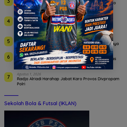
3
Bupati Albarraa Motivasi Mahasiswa asal Mojokerto
Kuliah Unesa
Agustus 5, 2026
4
Sekolah Rakyat Kedung Cowek Diapreasi DPRD
Surabaya
Agustus 4, 2026
5
Istri Polisi di Medan Akhiri Hidup Pakai Pistol Suaminya
Agustus 4, 2026
6
Polda Jatim Bongkar Sindikat Penipuan Online Emas
Murah
Agustus 1, 2026
7
Radjo Alriadi Harahap Jabat Karo Provos Divpropam
Polri
Sekolah Bola & Futsal (IKLAN)