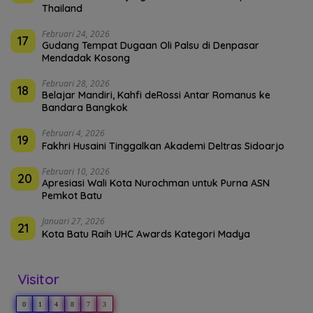
Thailand
Februari 24, 2026
17
Gudang Tempat Dugaan Oli Palsu di Denpasar
Mendadak Kosong
Februari 28, 2026
18
Belajar Mandiri, Kahfi deRossi Antar Romanus ke
Bandara Bangkok
Februari 4, 2026
19
Fakhri Husaini Tinggalkan Akademi Deltras Sidoarjo
Februari 10, 2026
20
Apresiasi Wali Kota Nurochman untuk Purna ASN
Pemkot Batu
Januari 27, 2026
21
Kota Batu Raih UHC Awards Kategori Madya
Visitor
0
1
4
8
7
3