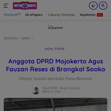
Otomotif
All ePapers
Cabang Olahraga
Kejahatan
S
Langsung
ke
konten
Beranda
Jatim
Jatim
,
Politik
Anggota DPRD Mojokerto Agus
Fauzan Reses di Brangkal Sooko
Ditutup Tausiah dan Buka Puasa Bersama
Topik DPRD
-
Wulyo Cahyono
Maret 9, 2026