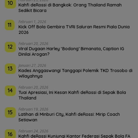
10
Kahfi deRossi di Bangkok: Orang Thailand Ramah
Sedikit Bicara
Februari 1, 2026
11
Kick Off Bola Gembira TVRI Saluran Resmi Piala Dunia
2026
Februari 20, 2026
12
Viral Dugaan Harley ‘Bodong’ Bimanata, Caption IG
Dinilai Arogan?
Januari 27, 2026
13
Kades Anggaswangi Tanggapi Polemik TKD Trosobo di
Wilayahnya
Februari 20, 2026
14
Tuai Apresiasi, Ini Kesan Kahfi deRossi di Sepak Bola
Thailand
Februari 19, 2026
15
Latihan di Minburi City, Kahfi deRossi: Mirip Coach
Setiawan
Februari 24, 2026
16
Kahfi deRossi Kunjungi Kantor Federasi Sepak Bola FA