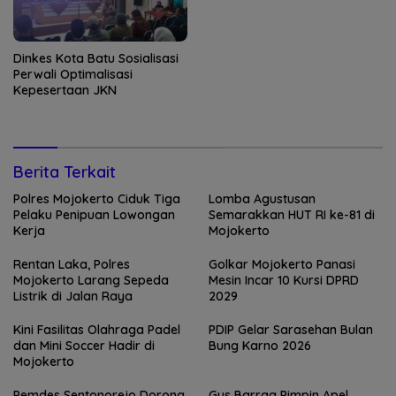
Dinkes Kota Batu Sosialisasi
Perwali Optimalisasi
Kepesertaan JKN
Berita Terkait
Polres Mojokerto Ciduk Tiga
Lomba Agustusan
Pelaku Penipuan Lowongan
Semarakkan HUT RI ke-81 di
Kerja
Mojokerto
Rentan Laka, Polres
Golkar Mojokerto Panasi
Mojokerto Larang Sepeda
Mesin Incar 10 Kursi DPRD
Listrik di Jalan Raya
2029
Kini Fasilitas Olahraga Padel
PDIP Gelar Sarasehan Bulan
dan Mini Soccer Hadir di
Bung Karno 2026
Mojokerto
Pemdes Sentonorejo Dorong
Gus Barraa Pimpin Apel