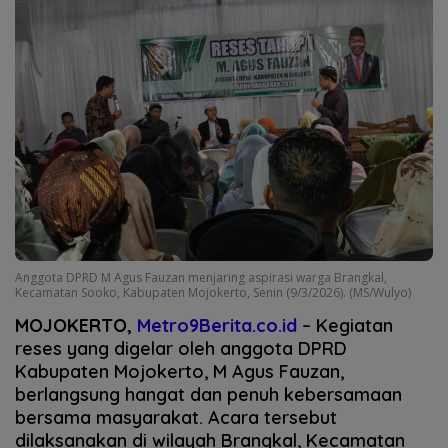
Anggota DPRD M Agus Fauzan menjaring aspirasi warga Brangkal,
Kecamatan Sooko, Kabupaten Mojokerto, Senin (9/3/2026). (MS/Wulyo)
MOJOKERTO,
Metro9Berita.co.id
– Kegiatan
reses yang digelar oleh anggota DPRD
Kabupaten Mojokerto, M Agus Fauzan,
berlangsung hangat dan penuh kebersamaan
bersama masyarakat. Acara tersebut
dilaksanakan di wilayah Brangkal, Kecamatan