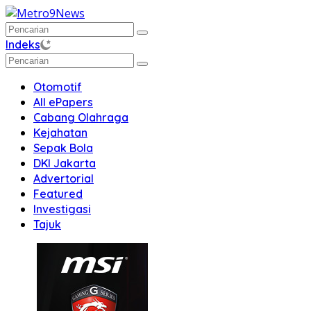
Langsung
ke
konten
Indeks
Otomotif
All ePapers
Cabang Olahraga
Kejahatan
Sepak Bola
DKI Jakarta
Advertorial
Featured
Investigasi
Tajuk