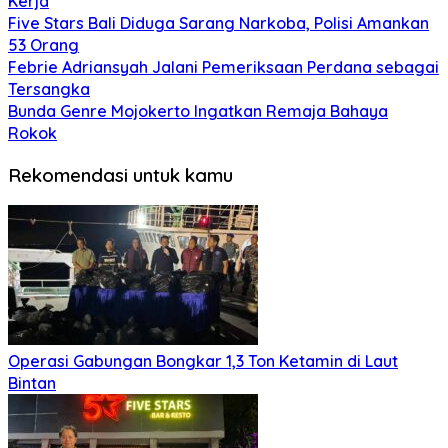
Kerja
Five Stars Bali Diduga Sarang Narkoba, Polisi Amankan
53 Orang
Febrie Adriansyah Jalani Pemeriksaan Perdana sebagai
Tersangka
Bunda Genre Mojokerto Ingatkan Remaja Bahaya
Rokok
Rekomendasi untuk kamu
Operasi Gabungan Bongkar 1,3 Ton Ketamin di Laut
Bintan