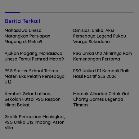
Berita Terkait
Mahasiswa Unesa
Diinisiasi Unika, Aksi
Matangkan Persiapan
Persebaya Legend Pukau
Magang di Metro9
Warga Sukodono
Ajukan Magang, Mahasiswa
PSG Unika U12 Akhirnya Raih
Unesa Temui Pemred Metro9
Kemenangan Pertama
PSG Soccer School Terima
PSG Unika U11 Kembali Raih
Materi Eks Pelatih Persebaya
Hasil Positif SLS 2026
U12
Kembali Gelar Latihan,
Mamak Alhadad Cetak Gol
Sekolah Futsal PSG Respon
Charity Games Legenda
Minat Bakat
Timnas
Grafik Permainan Meningkat,
PSG Unika U12 Imbangi Aston
Villa