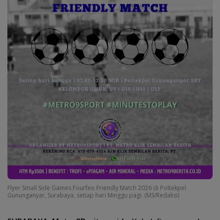
Flyer Small Side Games Fourfeo Friendly Match 2026 di Poltekpel
Gununganyar, Surabaya, setiap hari Minggu pagi. (MS/Redaksi)