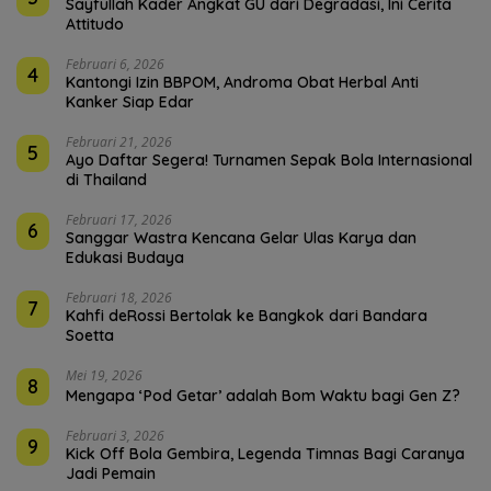
Sayfullah Kader Angkat GU dari Degradasi, Ini Cerita
Attitudo
Februari 6, 2026
4
Kantongi Izin BBPOM, Androma Obat Herbal Anti
Kanker Siap Edar
Februari 21, 2026
5
Ayo Daftar Segera! Turnamen Sepak Bola Internasional
di Thailand
Februari 17, 2026
6
Sanggar Wastra Kencana Gelar Ulas Karya dan
Edukasi Budaya
Februari 18, 2026
7
Kahfi deRossi Bertolak ke Bangkok dari Bandara
Soetta
Mei 19, 2026
8
Mengapa ‘Pod Getar’ adalah Bom Waktu bagi Gen Z?
Februari 3, 2026
9
Kick Off Bola Gembira, Legenda Timnas Bagi Caranya
Jadi Pemain