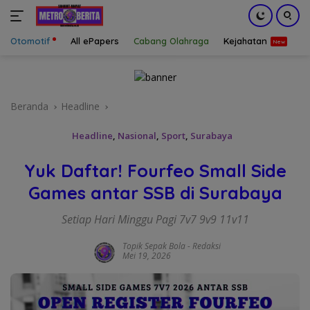
Otomotif
All ePapers
Cabang Olahraga
Kejahatan
S
Langsung
ke
konten
Beranda
Headline
Headline
,
Nasional
,
Sport
,
Surabaya
Yuk Daftar! Fourfeo Small Side
Games antar SSB di Surabaya
Setiap Hari Minggu Pagi 7v7 9v9 11v11
Topik Sepak Bola
-
Redaksi
Mei 19, 2026