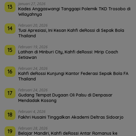
Januari 27, 2026
13
Kades Anggaswangi Tanggapi Polemik TKD Trosobo di
Wilayahnya
Februari 20, 2026
14
Tuai Apresiasi, Ini Kesan Kahfi deRossi di Sepak Bola
Thailand
Februari 19, 2026
15
Latihan di Minburi City, Kahfi deRossi: Mirip Coach
Setiawan
Februari 24, 2026
16
Kahfi deRossi Kunjungi Kantor Federasi Sepak Bola FA
Thailand
Februari 24, 2026
17
Gudang Tempat Dugaan Oli Palsu di Denpasar
Mendadak Kosong
Februari 4, 2026
18
Fakhri Husaini Tinggalkan Akademi Deltras Sidoarjo
Februari 28, 2026
19
Belajar Mandiri, Kahfi deRossi Antar Romanus ke