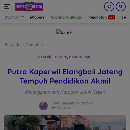
Otomotif
ePapers
Cabang Olahraga
Kejahatan
Sepa
Langsung
ke
konten
Beranda
Daerah
Daerah
,
Hukrim
,
Pendidikan
Putra Kaperwil Elangbali Jateng
Tempuh Pendidikan Akmil
Kebanggaan dan Harapan untuk Negeri
Topik Pendidikan
-
Redaksi
Mei 28, 2026