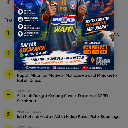
Trending this Week
Agustus 2, 2026
1
Inul Daratista Bedah Keunggulan Bayi Tabung di RSIA
Ferina
Agustus 2, 2026
2
Golkar Mojokerto Panasi Mesin Incar 10 Kursi DPRD
2029
Agustus 1, 2026
3
Bupati Albarraa Motivasi Mahasiswa asal Mojokerto
Kuliah Unesa
Agustus 5, 2026
4
Sekolah Rakyat Kedung Cowek Diapreasi DPRD
Surabaya
Agustus 4, 2026
5
Istri Polisi di Medan Akhiri Hidup Pakai Pistol Suaminya
Agustus 4, 2026