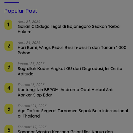
Popular Post
April 21, 2026
1
Galian C Diduga Ilegal di Bojonegoro Seakan ‘Kebal
Hukum’
April 24, 2026
2
Hari Bumi, Wings Peduli Bersih-bersih dan Tanam 1.000
Pohon
Januari 26, 2026
3
Sayfullah Kader Angkat GU dari Degradasi, Ini Cerita
Attitudo
Februari 6, 2026
4
Kantongi Izin BBPOM, Androma Obat Herbal Anti
Kanker Siap Edar
Februari 21, 2026
5
Ayo Daftar Segera! Turnamen Sepak Bola Internasional
di Thailand
Februari 17, 2026
6
Sanggar Wastra Kencana Gelar Ulas Karya dan