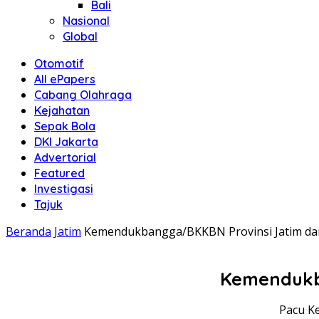
Bali
Nasional
Global
Otomotif
All ePapers
Cabang Olahraga
Kejahatan
Sepak Bola
DKI Jakarta
Advertorial
Featured
Investigasi
Tajuk
Beranda
Jatim
Kemendukbangga/BKKBN Provinsi Jatim dan
Kemendukba
Pacu K