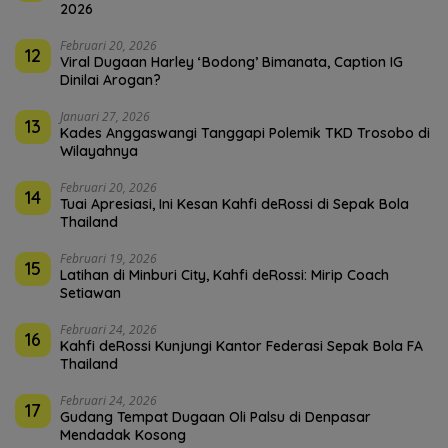
2026
Februari 20, 2026
12
Viral Dugaan Harley ‘Bodong’ Bimanata, Caption IG
Dinilai Arogan?
Januari 27, 2026
13
Kades Anggaswangi Tanggapi Polemik TKD Trosobo di
Wilayahnya
Februari 20, 2026
14
Tuai Apresiasi, Ini Kesan Kahfi deRossi di Sepak Bola
Thailand
Februari 19, 2026
15
Latihan di Minburi City, Kahfi deRossi: Mirip Coach
Setiawan
Februari 24, 2026
16
Kahfi deRossi Kunjungi Kantor Federasi Sepak Bola FA
Thailand
Februari 24, 2026
17
Gudang Tempat Dugaan Oli Palsu di Denpasar
Mendadak Kosong