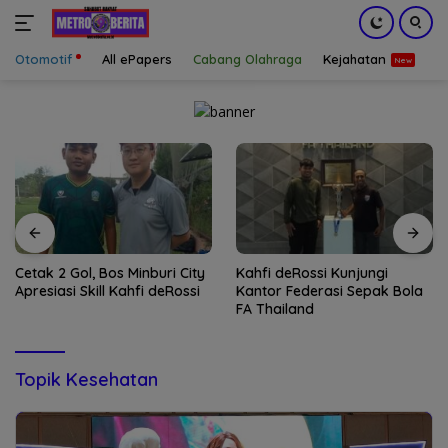
Otomotif
All ePapers
Cabang Olahraga
Kejahatan
S
Langsung
ke
konten
Kahfi deRossi Kunjungi
Operasi Gabungan Bongkar
Kantor Federasi Sepak Bola
1,3 Ton Ketamin di Laut
FA Thailand
Bintan
Topik Kesehatan