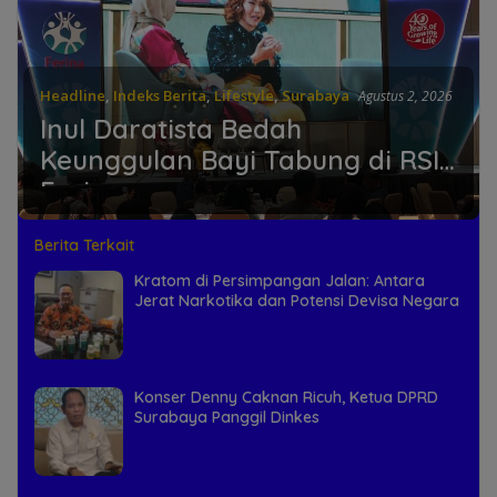
Headline
,
Indeks Berita
,
Lifestyle
,
Surabaya
Agustus 2, 2026
Inul Daratista Bedah
Keunggulan Bayi Tabung di RSIA
Ferina
Berita Terkait
Kratom di Persimpangan Jalan: Antara
Jerat Narkotika dan Potensi Devisa Negara
Konser Denny Caknan Ricuh, Ketua DPRD
Surabaya Panggil Dinkes