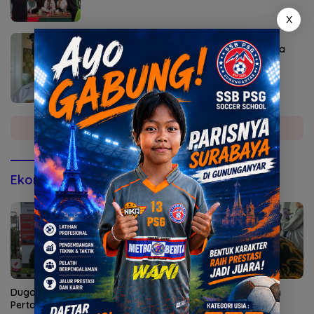
X
Agustus 6, 2026
Sekda Karangasem I Ketut Sedana Merta
Diperiksa Kejari
Selengkapnya
Ekonomi & Bisnis
Dugaan Penyalahgunaan
15 Tim Adu Cepat Makan
Pertalite Mencuat di
Nasi Goreng Jancuk