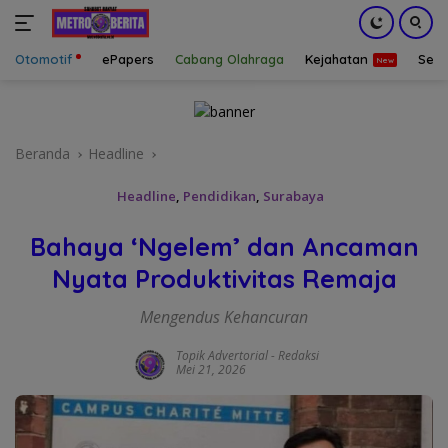
Otomotif
ePapers
Cabang Olahraga
Kejahatan
Sepa
Langsung
ke
konten
Beranda
Headline
Headline
,
Pendidikan
,
Surabaya
Bahaya ‘Ngelem’ dan Ancaman
Nyata Produktivitas Remaja
Mengendus Kehancuran
Topik Advertorial
-
Redaksi
Mei 21, 2026