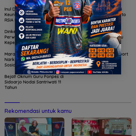
Inul Daratista Bedah
Bupati Albarraa Motivasi
Keunggulan Bayi Tabung di
Mahasiswa asal Mojokerto
RSIA Ferina
Kuliah Unesa
Dinkes Kota Batu Sosialisasi
Diinisiasi Unika, Aksi
Perwali Optimalisasi
Persebaya Legend Pukau
Kepesertaan JKN
Warga Sukodono
Marak Vape Dioplos
Pemkab Mojokerto Support
Narkotika, Polisi Gencarkan
Alat Kerja KPM, PKH dan
Sosialisasi
Disabilitas
Bejat! Oknum Guru Ponpes di
Sidoarjo Nodai Santriwati 11
Tahun
Rekomendasi untuk kamu