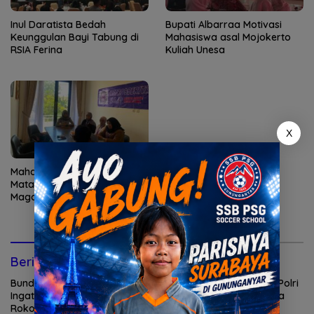
Inul Daratista Bedah
Bupati Albarraa Motivasi
Keunggulan Bayi Tabung di
Mahasiswa asal Mojokerto
RSIA Ferina
Kuliah Unesa
X
Mahasiswa Unesa
Matangkan Persiapan
Magang di Metro9
Berita Terkait
Bunda Genre Mojokerto
Polisi Malaysia Kepincut Polri
Ingatkan Remaja Bahaya
Ungkap Kasus Pilot Bawa
Rokok
Narkoba