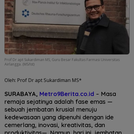
Prof Dr apt Sukardiman MS, Guru Besar Fakultas Farmasi Universitas
Airlangga. (MS/Ist)
Oleh: Prof Dr apt Sukardiman MS*
SURABAYA,
Metro9Berita.co.id
– Masa
remaja sejatinya adalah fase emas —
sebuah jembatan krusial menuju
kedewasaan yang dipenuhi dengan ide
cemerlang, inovasi, kreativitas, dan
produktivitas—. Namun, hari ini, jembatan