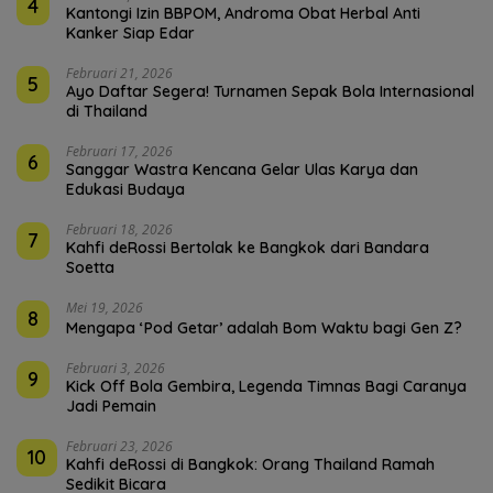
4
Kantongi Izin BBPOM, Androma Obat Herbal Anti
Kanker Siap Edar
Februari 21, 2026
5
Ayo Daftar Segera! Turnamen Sepak Bola Internasional
di Thailand
Februari 17, 2026
6
Sanggar Wastra Kencana Gelar Ulas Karya dan
Edukasi Budaya
Februari 18, 2026
7
Kahfi deRossi Bertolak ke Bangkok dari Bandara
Soetta
Mei 19, 2026
8
Mengapa ‘Pod Getar’ adalah Bom Waktu bagi Gen Z?
Februari 3, 2026
9
Kick Off Bola Gembira, Legenda Timnas Bagi Caranya
Jadi Pemain
Februari 23, 2026
10
Kahfi deRossi di Bangkok: Orang Thailand Ramah
Sedikit Bicara