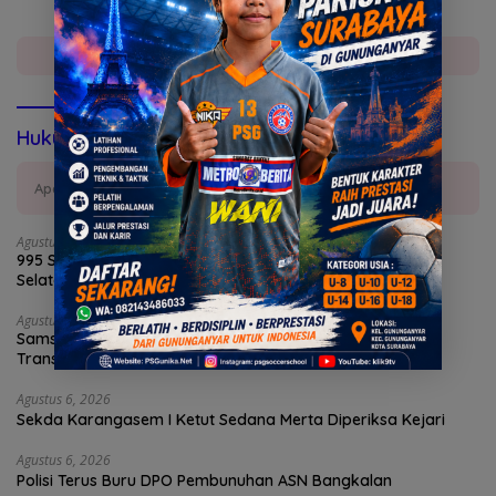
Devisa Negara
Selengkapnya
Hukum & Kriminal
Aparat Penegak Hukum
Agustus 6, 2026
995 Senjata Api Ditemukan di Sekolah Swasta di Jakarta
Selatan
Agustus 6, 2026
Samsat Mojokerto Kota Perkuat Pelayanan Cepat dan
Transparan
Agustus 6, 2026
Sekda Karangasem I Ketut Sedana Merta Diperiksa Kejari
Agustus 6, 2026
Polisi Terus Buru DPO Pembunuhan ASN Bangkalan