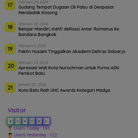
Februari 24, 2026
17
Gudang Tempat Dugaan Oli Palsu di Denpasar
Mendadak Kosong
Februari 28, 2026
18
Belajar Mandiri, Kahfi deRossi Antar Romanus ke
Bandara Bangkok
Februari 4, 2026
19
Fakhri Husaini Tinggalkan Akademi Deltras Sidoarjo
Februari 10, 2026
20
Apresiasi Wali Kota Nurochman untuk Purna ASN
Pemkot Batu
Januari 27, 2026
21
Kota Batu Raih UHC Awards Kategori Madya
Visitor
0
1
4
7
6
5
Users Today : 181
Users Yesterday : 122