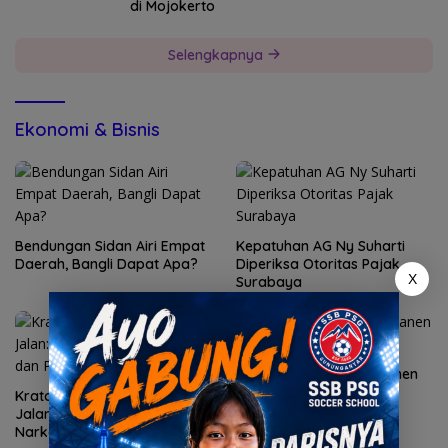
di Mojokerto
Selengkapnya
Ekonomi & Bisnis
Bendungan Sidan Airi Empat
Kepatuhan AG Ny Suharti
Daerah, Bangli Dapat Apa?
Diperiksa Otoritas Pajak
X
Surabaya
Polres Gresik Sukses Panen
Raya Jagung Serentak
Kratom di Persimpangan
Jalan: Antara Jerat
Narkotika dan Potensi