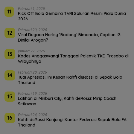
Februari 1, 2026
11
Kick Off Bola Gembira TVRI Saluran Resmi Piala Dunia
2026
Februari 20, 2026
12
Viral Dugaan Harley ‘Bodong’ Bimanata, Caption IG
Dinilai Arogan?
Januari 27, 2026
13
Kades Anggaswangi Tanggapi Polemik TKD Trosobo di
Wilayahnya
Februari 20, 2026
14
Tuai Apresiasi, Ini Kesan Kahfi deRossi di Sepak Bola
Thailand
Februari 19, 2026
15
Latihan di Minburi City, Kahfi deRossi: Mirip Coach
Setiawan
Februari 24, 2026
16
Kahfi deRossi Kunjungi Kantor Federasi Sepak Bola FA
Thailand