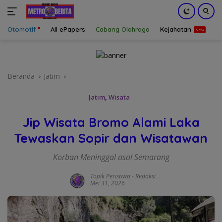
Otomotif
All ePapers
Cabang Olahraga
Kejahatan
S
Langsung
ke
konten
Beranda
Jatim
Jatim
,
Wisata
Jip Wisata Bromo Alami Laka
Tewaskan Sopir dan Wisatawan
Korban Meninggal asal Semarang
Topik Peristiwa
-
Redaksi
Mei 31, 2026