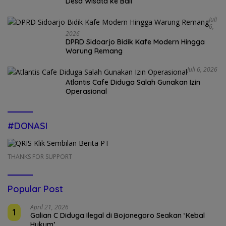
Desa Wisata ke Bali
Juli
6,
2026
DPRD Sidoarjo Bidik Kafe Modern Hingga
Warung Remang
Juli 6, 2026
Atlantis Cafe Diduga Salah Gunakan Izin
Operasional
#DONASI
THANKS FOR SUPPORT
Popular Post
April 21, 2026
1
Galian C Diduga Ilegal di Bojonegoro Seakan ‘Kebal
Hukum’