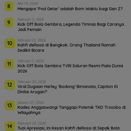
Mei 19, 2026
8
Mengapa ‘Pod Getar’ adalah Bom Waktu bagi Gen Z?
Februari 3, 2026
9
Kick Off Bola Gembira, Legenda Timnas Bagi Caranya
Jadi Pemain
Februari 23, 2026
10
Kahfi deRossi di Bangkok: Orang Thailand Ramah
Sedikit Bicara
Februari 1, 2026
11
Kick Off Bola Gembira TVRI Saluran Resmi Piala Dunia
2026
Februari 20, 2026
12
Viral Dugaan Harley ‘Bodong’ Bimanata, Caption IG
Dinilai Arogan?
Januari 27, 2026
13
Kades Anggaswangi Tanggapi Polemik TKD Trosobo di
Wilayahnya
Februari 20, 2026
14
Tuai Apresiasi, Ini Kesan Kahfi deRossi di Sepak Bola