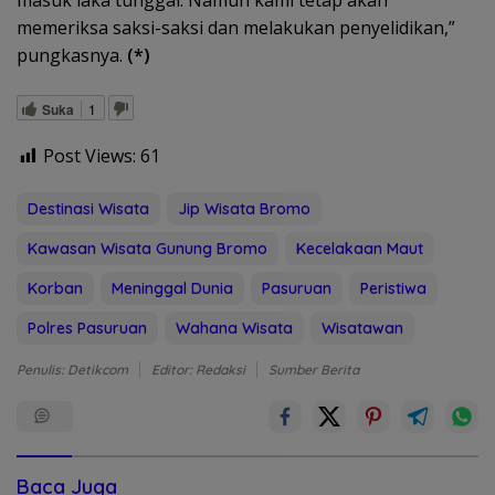
masuk laka tunggal. Namun kami tetap akan
memeriksa saksi-saksi dan melakukan penyelidikan,”
pungkasnya.
(*)
Suka
1
Post Views:
61
Destinasi Wisata
Jip Wisata Bromo
Kawasan Wisata Gunung Bromo
Kecelakaan Maut
Korban
Meninggal Dunia
Pasuruan
Peristiwa
Polres Pasuruan
Wahana Wisata
Wisatawan
Penulis: Detikcom
Editor: Redaksi
Sumber Berita
Baca Juga