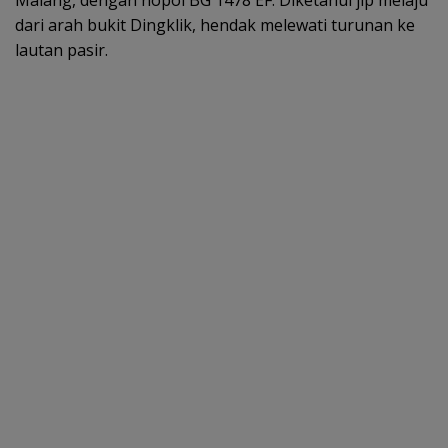
Malang, dengan nopol BG 1478 EF. Diketahui jip melaju
dari arah bukit Dingklik, hendak melewati turunan ke
lautan pasir.