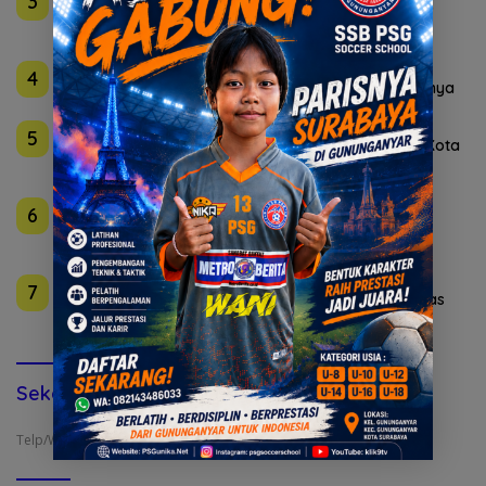
3
Golkar Mojokerto Panasi Mesin Incar 10 Kursi DPRD
2029
Agustus 4, 2026
4
Istri Polisi di Medan Akhiri Hidup Pakai Pistol Suaminya
Agustus 6, 2026
5
DBL Awali Kompetisi Basket Pelajar 2026-2027 di Kota
Pahlawan
Agustus 6, 2026
6
995 Senjata Api Ditemukan di Sekolah Swasta di
Jakarta Selatan
Agustus 4, 2026
7
Polda Jatim Bongkar Sindikat Penipuan Online Emas
Murah
Sekolah Bola & Futsal (IKLAN)
Telp/WA : 0822-4520-4277 (Admin)