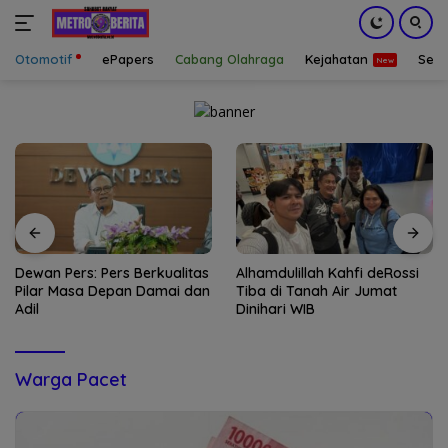
Otomotif
ePapers
Cabang Olahraga
Kejahatan
Sepa
Langsung
ke
konten
Dewan Pers: Pers Berkualitas
Alhamdulillah Kahfi deRossi
Pilar Masa Depan Damai dan
Tiba di Tanah Air Jumat
Adil
Dinihari WIB
Warga Pacet