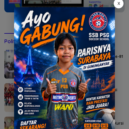
X
Konsultasi via WhatsApp
Politik & Pemerintahan
Agustus 6, 2026
Lomba Agustusan Semarakkan HUT RI ke-81
di Mojokerto
Agustus 5, 2026
Sekolah Rakyat Kedung Cowek Diapreasi
DPRD Surabaya
Agustus 2, 2026
Golkar Mojokerto Panasi Mesin Incar 10 Kursi
DPRD 2029