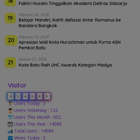
18
Fakhri Husaini Tinggalkan Akademi Deltras Sidoarjo
Februari 28, 2026
19
Belajar Mandiri, Kahfi deRossi Antar Romanus ke
Bandara Bangkok
Februari 10, 2026
20
Apresiasi Wali Kota Nurochman untuk Purna ASN
Pemkot Batu
Januari 27, 2026
21
Kota Batu Raih UHC Awards Kategori Madya
Visitor
0
1
4
5
8
9
Users Today : 5
Users Yesterday : 122
Users This Month : 652
Users This Year : 14588
Total Users : 14589
Views Today : 5