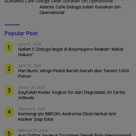
Atlantis Cafe Diduga Salah Gunakan Izin
Operasional
Popular Post
April 21, 2026
1
Galian C Diduga Ilegal di Bojonegoro Seakan ‘Kebal
Hukum’
April 24, 2026
2
Hari Bumi, Wings Peduli Bersih-bersih dan Tanam 1.000
Pohon
Januari 26, 2026
3
Sayfullah Kader Angkat GU dari Degradasi, Ini Cerita
Attitudo
Februari 6, 2026
4
Kantongi Izin BBPOM, Androma Obat Herbal Anti
Kanker Siap Edar
Februari 21, 2026
5
Ayo Daftar Segera! Turnamen Sepak Bola Internasional