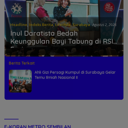
Headline
,
Indeks Berita
,
Lifestyle
,
Surabaya
Agustus 2, 2026
Inul Daratista Bedah
Keunggulan Bayi Tabung di RSIA
Ferina
Berita Terkait
Ahli Gizi Persagi Kumpul di Surabaya Gelar
Temu Ilmiah Nasional II
E-KORAN METRO SEMBILAN