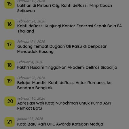
Februari 19, 2026
15
Latihan di Minburi City, Kahfi deRossi: Mirip Coach
Setiawan
Februari 24, 2026
16
Kahfi deRossi Kunjungi Kantor Federasi Sepak Bola FA
Thailand
Februari 24, 2026
17
Gudang Tempat Dugaan Oli Palsu di Denpasar
Mendadak Kosong
Februari 4, 2026
18
Fakhri Husaini Tinggalkan Akademi Deltras Sidoarjo
Februari 28, 2026
19
Belajar Mandiri, Kahfi deRossi Antar Romanus ke
Bandara Bangkok
Februari 10, 2026
20
Apresiasi Wali Kota Nurochman untuk Purna ASN
Pemkot Batu
Januari 27, 2026
21
Kota Batu Raih UHC Awards Kategori Madya