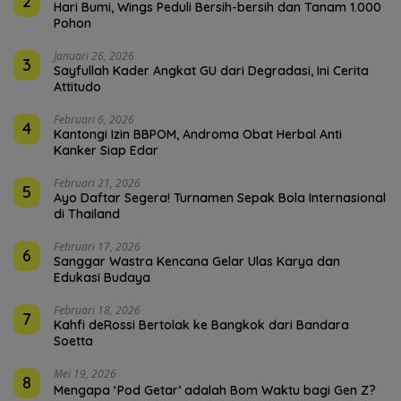
2
Hari Bumi, Wings Peduli Bersih-bersih dan Tanam 1.000
Pohon
Januari 26, 2026
3
Sayfullah Kader Angkat GU dari Degradasi, Ini Cerita
Attitudo
Februari 6, 2026
4
Kantongi Izin BBPOM, Androma Obat Herbal Anti
Kanker Siap Edar
Februari 21, 2026
5
Ayo Daftar Segera! Turnamen Sepak Bola Internasional
di Thailand
Februari 17, 2026
6
Sanggar Wastra Kencana Gelar Ulas Karya dan
Edukasi Budaya
Februari 18, 2026
7
Kahfi deRossi Bertolak ke Bangkok dari Bandara
Soetta
Mei 19, 2026
8
Mengapa ‘Pod Getar’ adalah Bom Waktu bagi Gen Z?