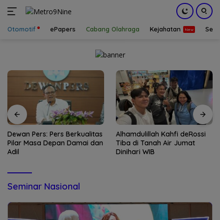
Otomotif
ePapers
Cabang Olahraga
Kejahatan
Sepa
Langsung
ke
konten
Dewan Pers: Pers Berkualitas
Alhamdulillah Kahfi deRossi
Pilar Masa Depan Damai dan
Tiba di Tanah Air Jumat
Adil
Dinihari WIB
Seminar Nasional