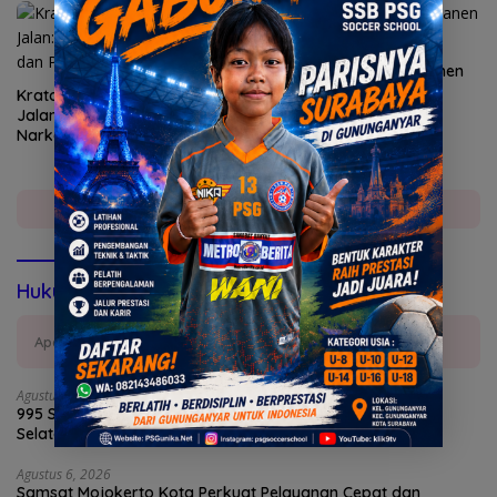
Polres Gresik Sukses Panen
Raya Jagung Serentak
Kratom di Persimpangan
Jalan: Antara Jerat
Narkotika dan Potensi
Devisa Negara
Selengkapnya
Hukum & Kriminal
Aparat Penegak Hukum
Agustus 6, 2026
995 Senjata Api Ditemukan di Sekolah Swasta di Jakarta
Selatan
Agustus 6, 2026
Samsat Mojokerto Kota Perkuat Pelayanan Cepat dan