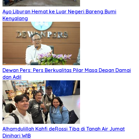
Ayo Liburan Hemat ke Luar Negeri Bareng Bumi
Kenyalang
Dewan Pers: Pers Berkualitas Pilar Masa Depan Damai
dan Adil
Alhamdulillah Kahfi deRossi Tiba di Tanah Air Jumat
Dinihari WIB