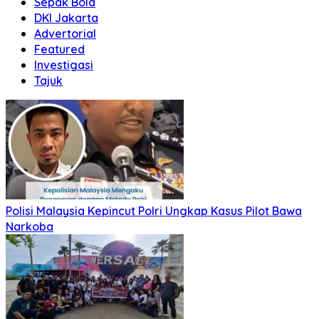
Sepak Bola
DKI Jakarta
Advertorial
Featured
Investigasi
Tajuk
Polisi Malaysia Kepincut Polri Ungkap Kasus Pilot Bawa
Narkoba