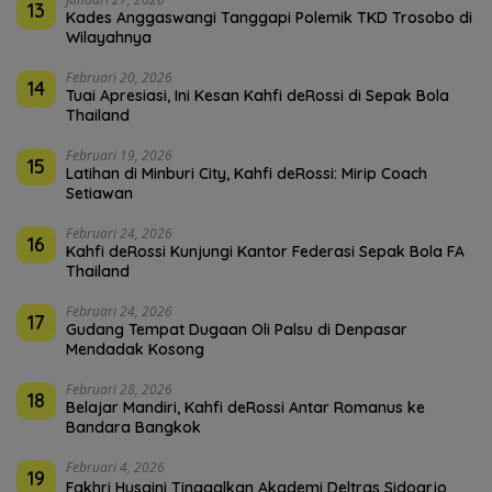
13
Kades Anggaswangi Tanggapi Polemik TKD Trosobo di
Wilayahnya
Februari 20, 2026
14
Tuai Apresiasi, Ini Kesan Kahfi deRossi di Sepak Bola
Thailand
Februari 19, 2026
15
Latihan di Minburi City, Kahfi deRossi: Mirip Coach
Setiawan
Februari 24, 2026
16
Kahfi deRossi Kunjungi Kantor Federasi Sepak Bola FA
Thailand
Februari 24, 2026
17
Gudang Tempat Dugaan Oli Palsu di Denpasar
Mendadak Kosong
Februari 28, 2026
18
Belajar Mandiri, Kahfi deRossi Antar Romanus ke
Bandara Bangkok
Februari 4, 2026
19
Fakhri Husaini Tinggalkan Akademi Deltras Sidoarjo