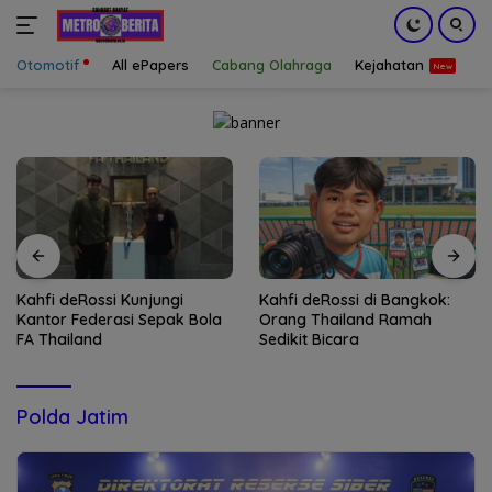
Otomotif
All ePapers
Cabang Olahraga
Kejahatan
S
Langsung
ke
konten
Kahfi deRossi Kunjungi
Kahfi deRossi di Bangkok:
Kantor Federasi Sepak Bola
Orang Thailand Ramah
FA Thailand
Sedikit Bicara
Polda Jatim