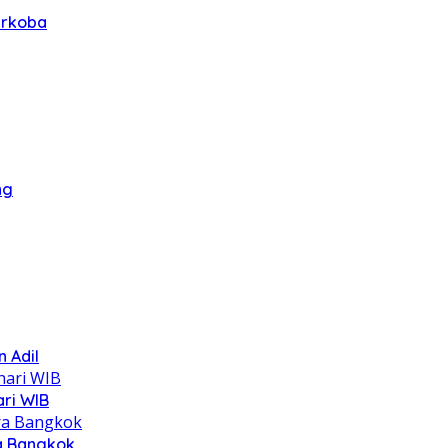
arkoba
ng
 Adil
ari WIB
ra Bangkok