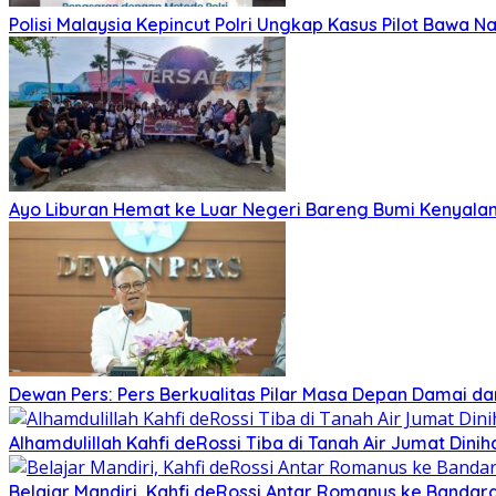
Polisi Malaysia Kepincut Polri Ungkap Kasus Pilot Bawa N
Ayo Liburan Hemat ke Luar Negeri Bareng Bumi Kenyala
Dewan Pers: Pers Berkualitas Pilar Masa Depan Damai dan
Alhamdulillah Kahfi deRossi Tiba di Tanah Air Jumat Dinih
Belajar Mandiri, Kahfi deRossi Antar Romanus ke Banda