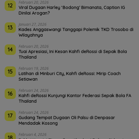
Februari 20, 2026
12
Viral Dugaan Harley ‘Bodong’ Bimanata, Caption IG
Dinilai Arogan?
Januari 27, 2026
13
Kades Anggaswangi Tanggapi Polemik TKD Trosobo di
Wilayahnya
Februari 20, 2026
14
Tuai Apresiasi, Ini Kesan Kahfi deRossi di Sepak Bola
Thailand
Februari 19, 2026
15
Latihan di Minburi City, Kahfi deRossi: Mirip Coach
Setiawan
Februari 24, 2026
16
Kahfi deRossi Kunjungi Kantor Federasi Sepak Bola FA
Thailand
Februari 24, 2026
17
Gudang Tempat Dugaan Oli Palsu di Denpasar
Mendadak Kosong
Februari 4, 2026
18