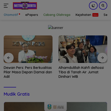
Otomotif
ePapers
Cabang Olahraga
Kejahatan
Sepa
Langsung
ke
konten
Dewan Pers: Pers Berkualitas
Alhamdulillah Kahfi deRossi
Pilar Masa Depan Damai dan
Tiba di Tanah Air Jumat
Adil
Dinihari WIB
Mudik Gratis