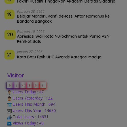
Fakhri Husaini Tinggalkan Akademi Deltras Sidoarjo
Februari 28, 2026
19
Belajar Mandiri, Kahfi deRossi Antar Romanus ke
Bandara Bangkok
Februari 10, 2026
20
Apresiasi Wali Kota Nurochman untuk Purna ASN
Pemkot Batu
Januari 27, 2026
21
Kota Batu Raih UHC Awards Kategori Madya
Visitor
0
1
4
6
3
1
Users Today : 47
Users Yesterday : 122
Users This Month : 694
Users This Year : 14630
Total Users : 14631
Views Today : 49