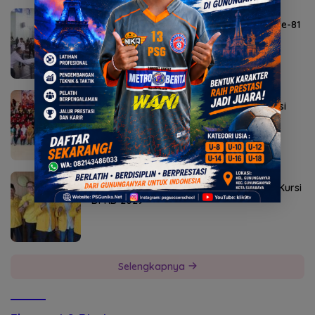
Agustus 6, 2026
Lomba Agustusan Semarakkan HUT RI ke-81
di Mojokerto
Agustus 5, 2026
Sekolah Rakyat Kedung Cowek Diapreasi
DPRD Surabaya
Agustus 2, 2026
Golkar Mojokerto Panasi Mesin Incar 10 Kursi
DPRD 2029
Selengkapnya