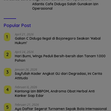
Atlantis Cafe Diduga Salah Gunakan Izin
Operasional
Popular Post
April 21, 2026
1
Galian C Diduga Ilegal di Bojonegoro Seakan ‘Kebal
Hukum’
April 24, 2026
2
Hari Bumi, Wings Peduli Bersih-bersih dan Tanam 1.000
Pohon
Januari 26, 2026
3
Sayfullah Kader Angkat GU dari Degradasi, Ini Cerita
Attitudo
Februari 6, 2026
4
Kantongi Izin BBPOM, Androma Obat Herbal Anti
Kanker Siap Edar
Februari 21, 2026
5
Ayo Daftar Segera! Turnamen Sepak Bola Internasional