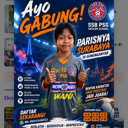
Agustus 6, 2026
Sekda Karangasem I Ketut Sedana Merta
Diperiksa Kejari
Agustus 6, 2026
Lomba Agustusan Semarakkan HUT RI ke-81
di Mojokerto
Selengkapnya
Ekonomi & Bisnis