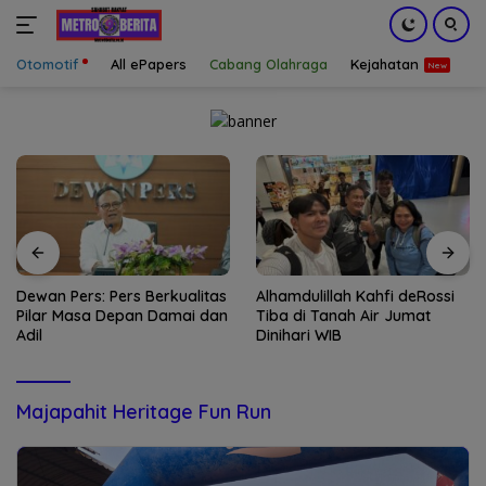
Otomotif
All ePapers
Cabang Olahraga
Kejahatan
S
Langsung
ke
konten
Dewan Pers: Pers Berkualitas
Alhamdulillah Kahfi deRossi
Pilar Masa Depan Damai dan
Tiba di Tanah Air Jumat
Adil
Dinihari WIB
Majapahit Heritage Fun Run