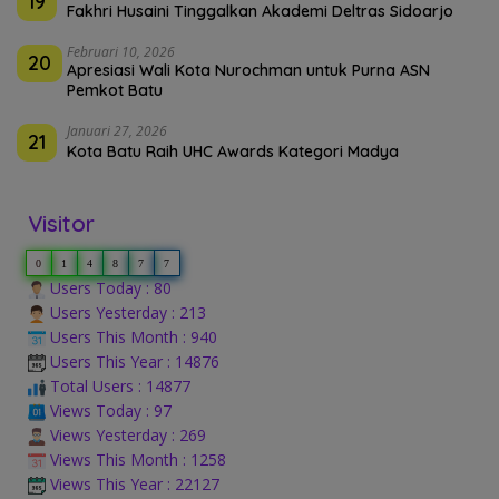
19
Fakhri Husaini Tinggalkan Akademi Deltras Sidoarjo
Februari 10, 2026
20
Apresiasi Wali Kota Nurochman untuk Purna ASN
Pemkot Batu
Januari 27, 2026
21
Kota Batu Raih UHC Awards Kategori Madya
Visitor
0
1
4
8
7
7
Users Today : 80
Users Yesterday : 213
Users This Month : 940
Users This Year : 14876
Total Users : 14877
Views Today : 97
Views Yesterday : 269
Views This Month : 1258
Views This Year : 22127