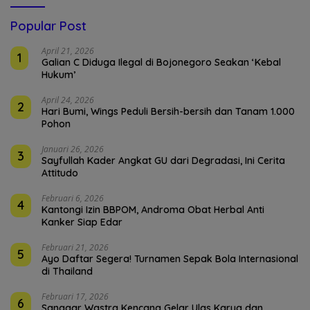
Popular Post
April 21, 2026
1
Galian C Diduga Ilegal di Bojonegoro Seakan ‘Kebal
Hukum’
April 24, 2026
2
Hari Bumi, Wings Peduli Bersih-bersih dan Tanam 1.000
Pohon
Januari 26, 2026
3
Sayfullah Kader Angkat GU dari Degradasi, Ini Cerita
Attitudo
Februari 6, 2026
4
Kantongi Izin BBPOM, Androma Obat Herbal Anti
Kanker Siap Edar
Februari 21, 2026
5
Ayo Daftar Segera! Turnamen Sepak Bola Internasional
di Thailand
Februari 17, 2026
6
Sanggar Wastra Kencana Gelar Ulas Karya dan