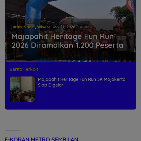
Jatim
,
Sport
,
Wisata
Mei 31, 2026
Majapahit Heritage Fun Run
2026 Diramaikan 1.200 Peserta
Berita Terkait
Majapahit Heritage Fun Run 5K Mojokerto
Siap Digelar
E-KORAN METRO SEMBILAN