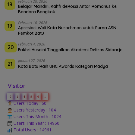
Februari 28, 2026
18
Belajar Mandiri, Kahfi deRossi Antar Romanus ke
Bandara Bangkok
Februari 10, 2026
19
Apresiasi Wali Kota Nurochman untuk Purna ASN
Pemkot Batu
Februari 4, 2026
20
Fakhri Husaini Tinggalkan Akademi Deltras Sidoarjo
Januari 27, 2026
21
Kota Batu Raih UHC Awards Kategori Madya
Visitor
0
1
4
9
6
1
Users Today : 60
Users Yesterday : 104
Users This Month : 1024
Users This Year : 14960
Total Users : 14961