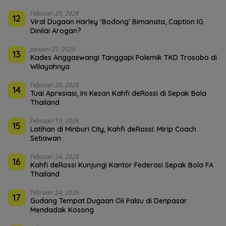
Februari 20, 2026
12
Viral Dugaan Harley ‘Bodong’ Bimanata, Caption IG
Dinilai Arogan?
Januari 27, 2026
13
Kades Anggaswangi Tanggapi Polemik TKD Trosobo di
Wilayahnya
Februari 20, 2026
14
Tuai Apresiasi, Ini Kesan Kahfi deRossi di Sepak Bola
Thailand
Februari 19, 2026
15
Latihan di Minburi City, Kahfi deRossi: Mirip Coach
Setiawan
Februari 24, 2026
16
Kahfi deRossi Kunjungi Kantor Federasi Sepak Bola FA
Thailand
Februari 24, 2026
17
Gudang Tempat Dugaan Oli Palsu di Denpasar
Mendadak Kosong