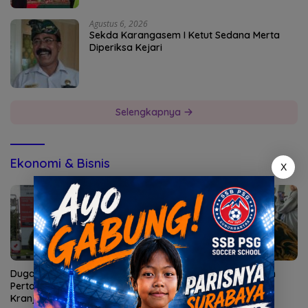
Agustus 6, 2026
Sekda Karangasem I Ketut Sedana Merta
Diperiksa Kejari
Selengkapnya
Ekonomi & Bisnis
X
Dugaan Penyalahgunaan
15 Tim Adu Cepat Makan
Pertalite Mencuat di
Nasi Goreng Jancuk
Kranjingan Jember
#ManganCuk 2026