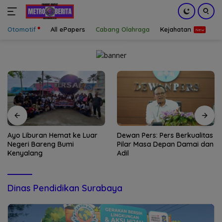
Otomotif
All ePapers
Cabang Olahraga
Kejahatan
S
Langsung
ke
konten
Ayo Liburan Hemat ke Luar
Dewan Pers: Pers Berkualitas
Negeri Bareng Bumi
Pilar Masa Depan Damai dan
Kenyalang
Adil
Dinas Pendidikan Surabaya