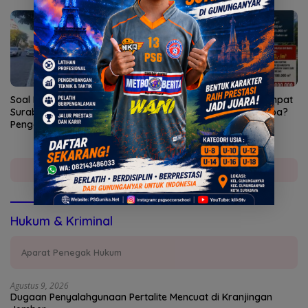
Soal Pagar Tinggi, DPRD
Bendungan Sidan Airi Empat
Surabaya Bakal Panggil
Daerah, Bangli Dapat Apa?
Pengelola Mal
Selengkapnya
Hukum & Kriminal
Aparat Penegak Hukum
Agustus 9, 2026
Dugaan Penyalahgunaan Pertalite Mencuat di Kranjingan