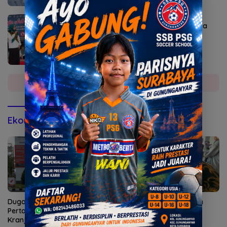
Agustus 7, 2026
Bunda Genre Mojokerto Ingatkan Remaja
Bahaya Rokok
Selengkapnya
Ekonomi & Bisnis
Dugaan Penyalahgunaan
15 Tim Adu Cepat Makan
Pertalite Mencuat di
Nasi Goreng Jancuk
Kranjingan Jember
#ManganCuk 2026