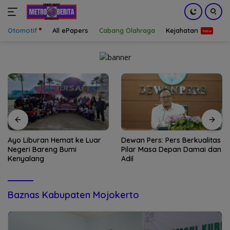
Otomotif
All ePapers
Cabang Olahraga
Kejahatan
S
Langsung
ke
konten
Ayo Liburan Hemat ke Luar
Dewan Pers: Pers Berkualitas
Negeri Bareng Bumi
Pilar Masa Depan Damai dan
Kenyalang
Adil
Baznas Kabupaten Mojokerto