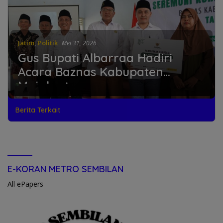
Jatim
,
Politik
Mei 31, 2026
Gus Bupati Albarraa Hadiri
Acara Baznas Kabupaten
Mojokerto
Berita Terkait
E-KORAN METRO SEMBILAN
All ePapers