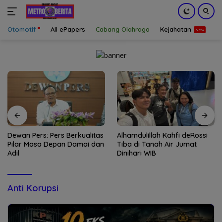
Otomotif
All ePapers
Cabang Olahraga
Kejahatan
S
Langsung
ke
konten
Dewan Pers: Pers Berkualitas
Alhamdulillah Kahfi deRossi
Pilar Masa Depan Damai dan
Tiba di Tanah Air Jumat
Adil
Dinihari WIB
Anti Korupsi