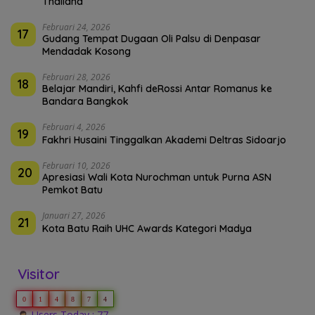
Thailand
Februari 24, 2026
17
Gudang Tempat Dugaan Oli Palsu di Denpasar
Mendadak Kosong
Februari 28, 2026
18
Belajar Mandiri, Kahfi deRossi Antar Romanus ke
Bandara Bangkok
Februari 4, 2026
19
Fakhri Husaini Tinggalkan Akademi Deltras Sidoarjo
Februari 10, 2026
20
Apresiasi Wali Kota Nurochman untuk Purna ASN
Pemkot Batu
Januari 27, 2026
21
Kota Batu Raih UHC Awards Kategori Madya
Visitor
0
1
4
8
7
4
Users Today : 77