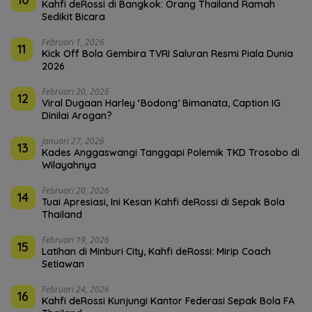
Kahfi deRossi di Bangkok: Orang Thailand Ramah
Sedikit Bicara
Februari 1, 2026
11
Kick Off Bola Gembira TVRI Saluran Resmi Piala Dunia
2026
Februari 20, 2026
12
Viral Dugaan Harley ‘Bodong’ Bimanata, Caption IG
Dinilai Arogan?
Januari 27, 2026
13
Kades Anggaswangi Tanggapi Polemik TKD Trosobo di
Wilayahnya
Februari 20, 2026
14
Tuai Apresiasi, Ini Kesan Kahfi deRossi di Sepak Bola
Thailand
Februari 19, 2026
15
Latihan di Minburi City, Kahfi deRossi: Mirip Coach
Setiawan
Februari 24, 2026
16
Kahfi deRossi Kunjungi Kantor Federasi Sepak Bola FA