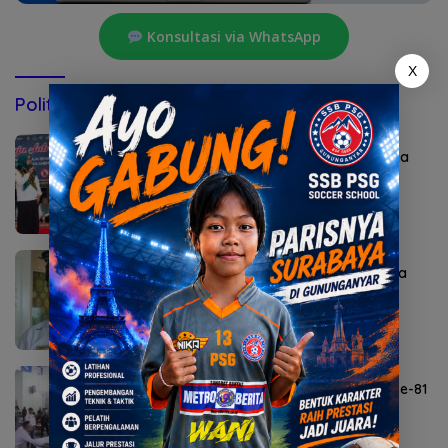
Konsultasi via WhatsApp
X
Politik & Pemerintahan
Agustus 7, 2026
Bunda Genre Mojokerto Ingatkan Remaja
Bahaya Rokok
Agustus 6, 2026
Sekda Karangasem I Ketut Sedana Merta
Diperiksa Kejari
Agustus 6, 2026
Lomba Agustusan Semarakkan HUT RI ke-81
di Mojokerto