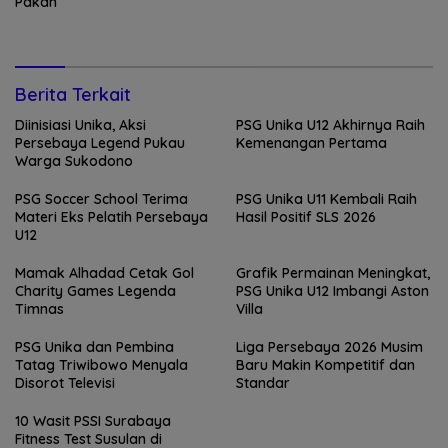
Pakan
Berita Terkait
Diinisiasi Unika, Aksi
PSG Unika U12 Akhirnya Raih
Persebaya Legend Pukau
Kemenangan Pertama
Warga Sukodono
PSG Soccer School Terima
PSG Unika U11 Kembali Raih
Materi Eks Pelatih Persebaya
Hasil Positif SLS 2026
U12
Mamak Alhadad Cetak Gol
Grafik Permainan Meningkat,
Charity Games Legenda
PSG Unika U12 Imbangi Aston
Timnas
Villa
PSG Unika dan Pembina
Liga Persebaya 2026 Musim
Tatag Triwibowo Menyala
Baru Makin Kompetitif dan
Disorot Televisi
Standar
10 Wasit PSSI Surabaya
Fitness Test Susulan di