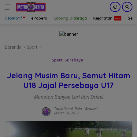
Otomotif
ePapers
Cabang Olahraga
Kejahatan
Sepa
Langsung
ke
konten
Beranda
Sport
Sport
,
Surabaya
Jelang Musim Baru, Semut Hitam
U18 Jajal Persebaya U17
Monoton Banyak Lari dan Dribel
Topik Sepak Bola
-
Redaksi
Maret 18, 2026