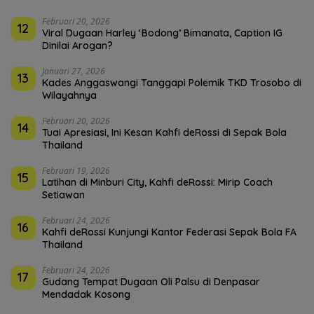
Februari 20, 2026
12
Viral Dugaan Harley ‘Bodong’ Bimanata, Caption IG
Dinilai Arogan?
Januari 27, 2026
13
Kades Anggaswangi Tanggapi Polemik TKD Trosobo di
Wilayahnya
Februari 20, 2026
14
Tuai Apresiasi, Ini Kesan Kahfi deRossi di Sepak Bola
Thailand
Februari 19, 2026
15
Latihan di Minburi City, Kahfi deRossi: Mirip Coach
Setiawan
Februari 24, 2026
16
Kahfi deRossi Kunjungi Kantor Federasi Sepak Bola FA
Thailand
Februari 24, 2026
17
Gudang Tempat Dugaan Oli Palsu di Denpasar
Mendadak Kosong