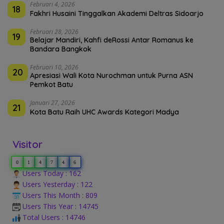
Februari 4, 2026
18
Fakhri Husaini Tinggalkan Akademi Deltras Sidoarjo
Februari 28, 2026
19
Belajar Mandiri, Kahfi deRossi Antar Romanus ke
Bandara Bangkok
Februari 10, 2026
20
Apresiasi Wali Kota Nurochman untuk Purna ASN
Pemkot Batu
Januari 27, 2026
21
Kota Batu Raih UHC Awards Kategori Madya
Visitor
0
1
4
7
4
6
Users Today : 162
Users Yesterday : 122
Users This Month : 809
Users This Year : 14745
Total Users : 14746