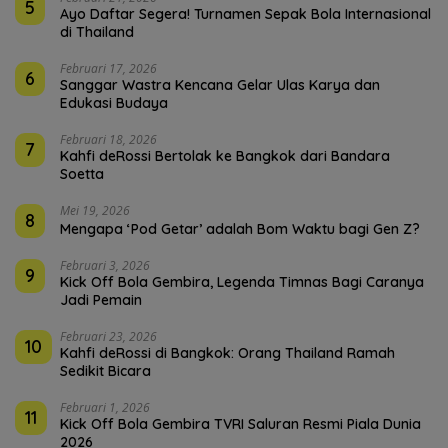
5
Ayo Daftar Segera! Turnamen Sepak Bola Internasional
di Thailand
Februari 17, 2026
6
Sanggar Wastra Kencana Gelar Ulas Karya dan
Edukasi Budaya
Februari 18, 2026
7
Kahfi deRossi Bertolak ke Bangkok dari Bandara
Soetta
Mei 19, 2026
8
Mengapa ‘Pod Getar’ adalah Bom Waktu bagi Gen Z?
Februari 3, 2026
9
Kick Off Bola Gembira, Legenda Timnas Bagi Caranya
Jadi Pemain
Februari 23, 2026
10
Kahfi deRossi di Bangkok: Orang Thailand Ramah
Sedikit Bicara
Februari 1, 2026
11
Kick Off Bola Gembira TVRI Saluran Resmi Piala Dunia
2026