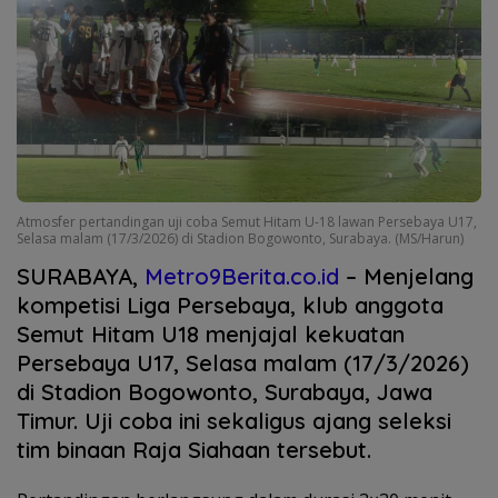
Atmosfer pertandingan uji coba Semut Hitam U-18 lawan Persebaya U17,
Selasa malam (17/3/2026) di Stadion Bogowonto, Surabaya. (MS/Harun)
SURABAYA,
Metro9Berita.co.id
– Menjelang
kompetisi Liga Persebaya, klub anggota
Semut Hitam U18 menjajal kekuatan
Persebaya U17, Selasa malam (17/3/2026)
di Stadion Bogowonto, Surabaya, Jawa
Timur. Uji coba ini sekaligus ajang seleksi
tim binaan Raja Siahaan tersebut.