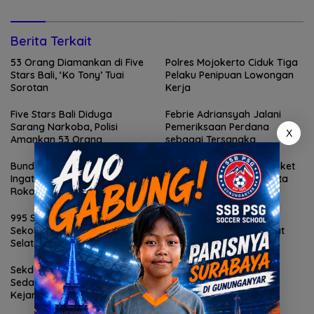
Berita Terkait
53 Orang Diamankan di Five
Polres Mojokerto Ciduk Tiga
Stars Bali, ‘Ko Tony’ Tuai
Pelaku Penipuan Lowongan
Sorotan
Kerja
Five Stars Bali Diduga
Febrie Adriansyah Jalani
Sarang Narkoba, Polisi
Pemeriksaan Perdana
X
Amankan 53 Orang
sebagai Tersangka
Bunda Genre Mojokerto
DBL Awali Kompetisi Basket
Ingatkan Remaja Bahaya
Pelajar 2026-2027 di Kota
Rokok
Pahlawan
995 Senjata Api Ditemukan di
Samsat Mojokerto Kota
Sekolah Swasta di Jakarta
Perkuat Pelayanan Cepat
Selatan
dan Transparan
Sekda Karangasem I Ketut
Sedana Merta Diperiksa
Kejari