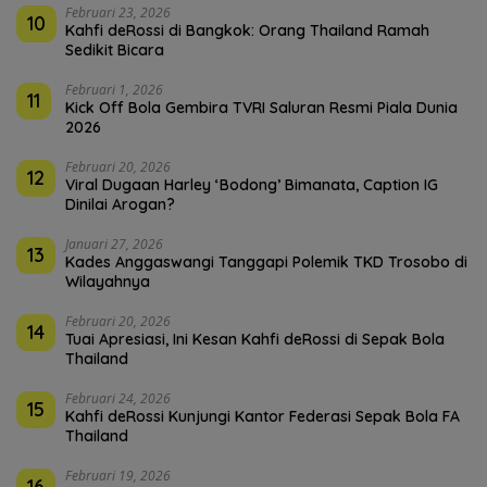
Februari 23, 2026
10
Kahfi deRossi di Bangkok: Orang Thailand Ramah
Sedikit Bicara
Februari 1, 2026
11
Kick Off Bola Gembira TVRI Saluran Resmi Piala Dunia
2026
Februari 20, 2026
12
Viral Dugaan Harley ‘Bodong’ Bimanata, Caption IG
Dinilai Arogan?
Januari 27, 2026
13
Kades Anggaswangi Tanggapi Polemik TKD Trosobo di
Wilayahnya
Februari 20, 2026
14
Tuai Apresiasi, Ini Kesan Kahfi deRossi di Sepak Bola
Thailand
Februari 24, 2026
15
Kahfi deRossi Kunjungi Kantor Federasi Sepak Bola FA
Thailand
Februari 19, 2026
16