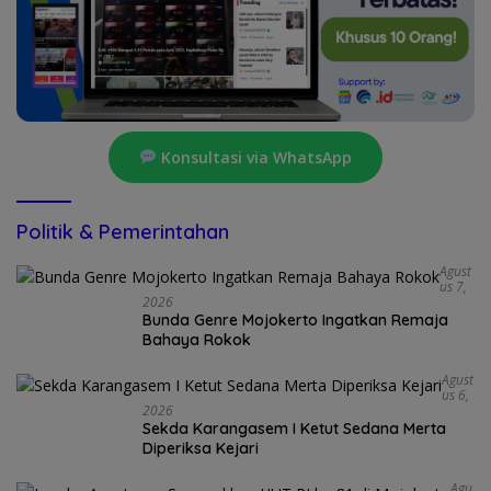
Konsultasi via WhatsApp
Politik & Pemerintahan
Agust
Us 7,
2026
Bunda Genre Mojokerto Ingatkan Remaja
Bahaya Rokok
Agust
Us 6,
2026
Sekda Karangasem I Ketut Sedana Merta
Diperiksa Kejari
Agu