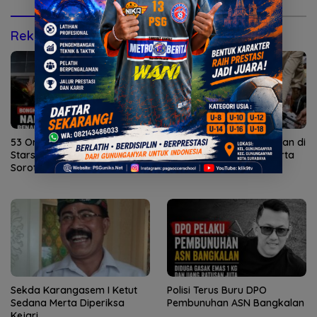
Rekomendasi untuk kamu
53 Orang Diamankan di Five
995 Senjata Api Ditemukan di
Stars Bali, ‘Ko Tony’ Tuai
Sekolah Swasta di Jakarta
Sorotan
Selatan
Sekda Karangasem I Ketut
Polisi Terus Buru DPO
Sedana Merta Diperiksa
Pembunuhan ASN Bangkalan
Kejari