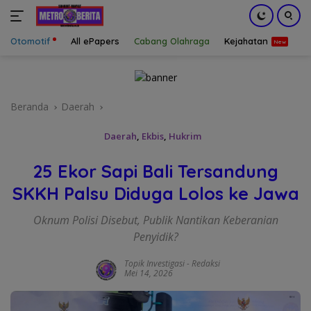
Otomotif
All ePapers
Cabang Olahraga
Kejahatan
S
Langsung
ke
konten
Beranda
Daerah
Daerah
,
Ekbis
,
Hukrim
25 Ekor Sapi Bali Tersandung
SKKH Palsu Diduga Lolos ke Jawa
Oknum Polisi Disebut, Publik Nantikan Keberanian
Penyidik?
Topik Investigasi
-
Redaksi
Mei 14, 2026