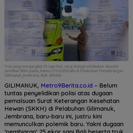
Truk yang mengangkut 25 sapi Bali, yang diduga melakukan skandal
sertifikat SKKH palsu, Kamis (7/5/2026) lalu di Pelabuhan Penyebrangan
Gilimanuk, Jembrana, Bali. (MS/Ist)
GILIMANUK,
Metro9Berita.co.id
– Belum
tuntas penyelidikan polisi atas dugaan
pemalsuan Surat Keterangan Kesehatan
Hewan (SKKH) di Pelabuhan Gilimanuk,
Jembrana, baru-baru ini, justru kini
memunculkan polemik baru. Yakni dugaan
‘pembiaran’ 25 ekor sapi Bali beserta truk