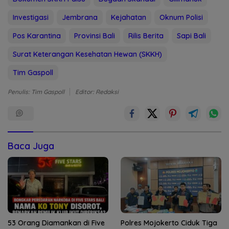
Investigasi
Jembrana
Kejahatan
Oknum Polisi
Pos Karantina
Provinsi Bali
Rilis Berita
Sapi Bali
Surat Keterangan Kesehatan Hewan (SKKH)
Tim Gaspoll
Penulis: Tim Gaspoll
Editor: Redaksi
Baca Juga
53 Orang Diamankan di Five
Polres Mojokerto Ciduk Tiga