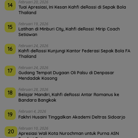
Februari 20, 2026
14
Tuai Apresiasi, Ini Kesan Kahfi deRossi di Sepak Bola
Thailand
Februari 19, 2026
15
Latihan di Minburi City, Kahfi deRossi: Mirip Coach
Setiawan
Februari 24, 2026
16
Kahfi deRossi Kunjungi Kantor Federasi Sepak Bola FA
Thailand
Februari 24, 2026
17
Gudang Tempat Dugaan Oli Palsu di Denpasar
Mendadak Kosong
Februari 28, 2026
18
Belajar Mandiri, Kahfi deRossi Antar Romanus ke
Bandara Bangkok
Februari 4, 2026
19
Fakhri Husaini Tinggalkan Akademi Deltras Sidoarjo
Februari 10, 2026
20
Apresiasi Wali Kota Nurochman untuk Purna ASN