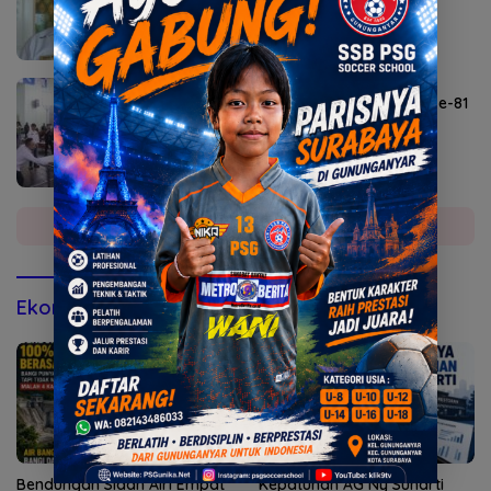
Agustus 6, 2026
Lomba Agustusan Semarakkan HUT RI ke-81
di Mojokerto
Selengkapnya
Ekonomi & Bisnis
Bendungan Sidan Airi Empat
Kepatuhan AG Ny Suharti