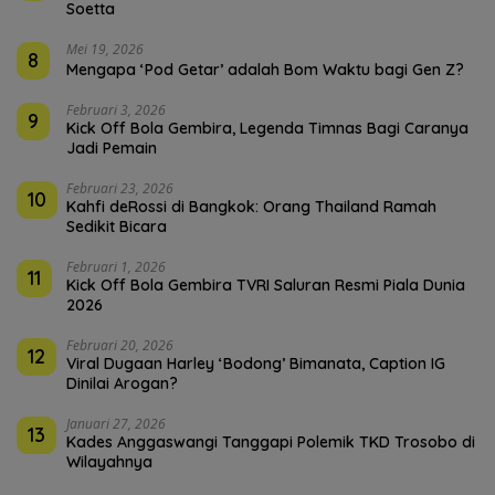
Soetta
Mei 19, 2026
8
Mengapa ‘Pod Getar’ adalah Bom Waktu bagi Gen Z?
Februari 3, 2026
9
Kick Off Bola Gembira, Legenda Timnas Bagi Caranya
Jadi Pemain
Februari 23, 2026
10
Kahfi deRossi di Bangkok: Orang Thailand Ramah
Sedikit Bicara
Februari 1, 2026
11
Kick Off Bola Gembira TVRI Saluran Resmi Piala Dunia
2026
Februari 20, 2026
12
Viral Dugaan Harley ‘Bodong’ Bimanata, Caption IG
Dinilai Arogan?
Januari 27, 2026
13
Kades Anggaswangi Tanggapi Polemik TKD Trosobo di
Wilayahnya