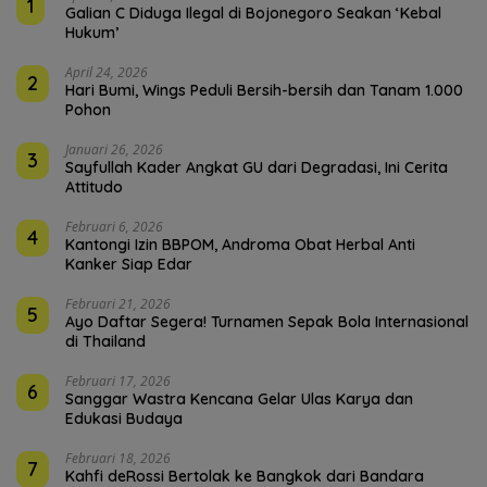
1
Galian C Diduga Ilegal di Bojonegoro Seakan ‘Kebal
Hukum’
April 24, 2026
2
Hari Bumi, Wings Peduli Bersih-bersih dan Tanam 1.000
Pohon
Januari 26, 2026
3
Sayfullah Kader Angkat GU dari Degradasi, Ini Cerita
Attitudo
Februari 6, 2026
4
Kantongi Izin BBPOM, Androma Obat Herbal Anti
Kanker Siap Edar
Februari 21, 2026
5
Ayo Daftar Segera! Turnamen Sepak Bola Internasional
di Thailand
Februari 17, 2026
6
Sanggar Wastra Kencana Gelar Ulas Karya dan
Edukasi Budaya
Februari 18, 2026
7
Kahfi deRossi Bertolak ke Bangkok dari Bandara