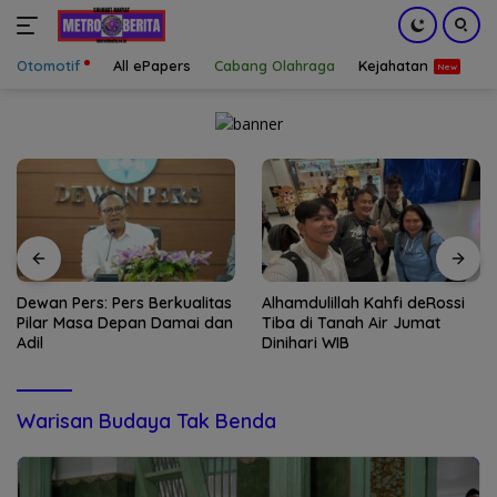
Otomotif
All ePapers
Cabang Olahraga
Kejahatan
S
Langsung
ke
konten
Dewan Pers: Pers Berkualitas
Alhamdulillah Kahfi deRossi
Pilar Masa Depan Damai dan
Tiba di Tanah Air Jumat
Adil
Dinihari WIB
Warisan Budaya Tak Benda