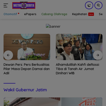
Otomotif
ePapers
Cabang Olahraga
Kejahatan
Sepa
Langsung
ke
konten
Dewan Pers: Pers Berkualitas
Alhamdulillah Kahfi deRossi
Pilar Masa Depan Damai dan
Tiba di Tanah Air Jumat
Adil
Dinihari WIB
Wakil Gubernur Jatim