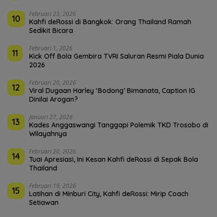
Februari 23, 2026
10
Kahfi deRossi di Bangkok: Orang Thailand Ramah
Sedikit Bicara
Februari 1, 2026
11
Kick Off Bola Gembira TVRI Saluran Resmi Piala Dunia
2026
Februari 20, 2026
12
Viral Dugaan Harley ‘Bodong’ Bimanata, Caption IG
Dinilai Arogan?
Januari 27, 2026
13
Kades Anggaswangi Tanggapi Polemik TKD Trosobo di
Wilayahnya
Februari 20, 2026
14
Tuai Apresiasi, Ini Kesan Kahfi deRossi di Sepak Bola
Thailand
Februari 19, 2026
15
Latihan di Minburi City, Kahfi deRossi: Mirip Coach
Setiawan