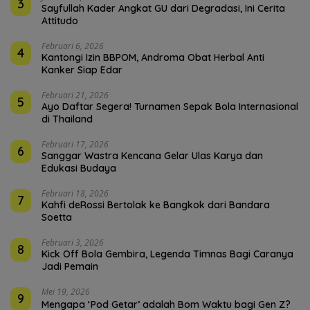
3
Sayfullah Kader Angkat GU dari Degradasi, Ini Cerita
Attitudo
Februari 6, 2026
4
Kantongi Izin BBPOM, Androma Obat Herbal Anti
Kanker Siap Edar
Februari 21, 2026
5
Ayo Daftar Segera! Turnamen Sepak Bola Internasional
di Thailand
Februari 17, 2026
6
Sanggar Wastra Kencana Gelar Ulas Karya dan
Edukasi Budaya
Februari 18, 2026
7
Kahfi deRossi Bertolak ke Bangkok dari Bandara
Soetta
Februari 3, 2026
8
Kick Off Bola Gembira, Legenda Timnas Bagi Caranya
Jadi Pemain
Mei 19, 2026
9
Mengapa ‘Pod Getar’ adalah Bom Waktu bagi Gen Z?