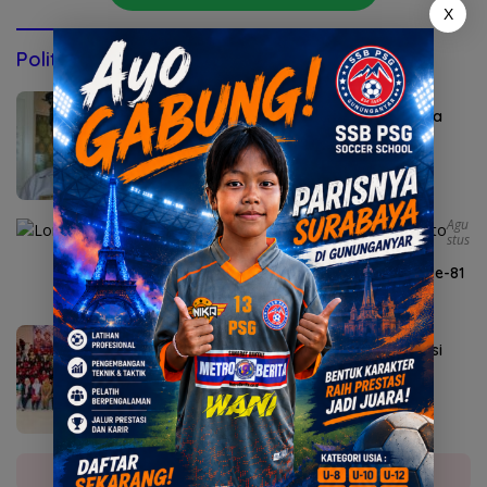
X
Politik & Pemerintahan
Agustus 6, 2026
Sekda Karangasem I Ketut Sedana Merta
Diperiksa Kejari
Agu
Stus
6, 2026
Lomba Agustusan Semarakkan HUT RI ke-81
di Mojokerto
Agustus 5, 2026
Sekolah Rakyat Kedung Cowek Diapreasi
DPRD Surabaya
Selengkapnya