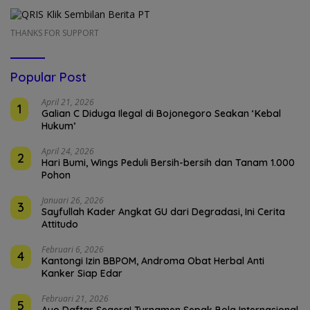
THANKS FOR SUPPORT
Popular Post
April 21, 2026
1
Galian C Diduga Ilegal di Bojonegoro Seakan ‘Kebal
Hukum’
April 24, 2026
2
Hari Bumi, Wings Peduli Bersih-bersih dan Tanam 1.000
Pohon
Januari 26, 2026
3
Sayfullah Kader Angkat GU dari Degradasi, Ini Cerita
Attitudo
Februari 6, 2026
4
Kantongi Izin BBPOM, Androma Obat Herbal Anti
Kanker Siap Edar
Februari 21, 2026
5
Ayo Daftar Segera! Turnamen Sepak Bola Internasional