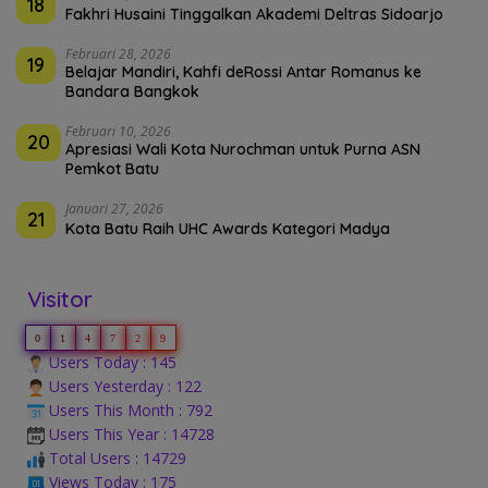
18
Fakhri Husaini Tinggalkan Akademi Deltras Sidoarjo
Februari 28, 2026
19
Belajar Mandiri, Kahfi deRossi Antar Romanus ke
Bandara Bangkok
Februari 10, 2026
20
Apresiasi Wali Kota Nurochman untuk Purna ASN
Pemkot Batu
Januari 27, 2026
21
Kota Batu Raih UHC Awards Kategori Madya
Visitor
0
1
4
7
2
9
Users Today : 145
Users Yesterday : 122
Users This Month : 792
Users This Year : 14728
Total Users : 14729
Views Today : 175