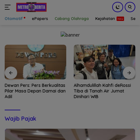
Otomotif
ePapers
Cabang Olahraga
Kejahatan
Sepa
Langsung
ke
konten
Dewan Pers: Pers Berkualitas
Alhamdulillah Kahfi deRossi
Pilar Masa Depan Damai dan
Tiba di Tanah Air Jumat
Adil
Dinihari WIB
Wajib Pajak