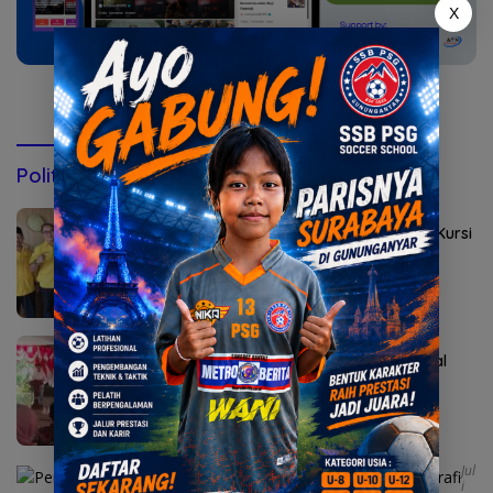
X
Konsultasi via WhatsApp
Politik & Pemerintahan
Agustus 2, 2026
Golkar Mojokerto Panasi Mesin Incar 10 Kursi
DPRD 2029
Agustus 1, 2026
Bupati Albarraa Motivasi Mahasiswa asal
Mojokerto Kuliah Unesa
Jul
I