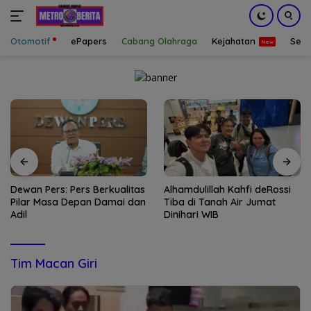
Otomotif
ePapers
Cabang Olahraga
Kejahatan
Sepa
Langsung
ke
konten
Dewan Pers: Pers Berkualitas
Alhamdulillah Kahfi deRossi
Pilar Masa Depan Damai dan
Tiba di Tanah Air Jumat
Adil
Dinihari WIB
Tim Macan Giri