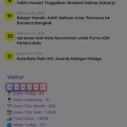
18
Fakhri Husaini Tinggalkan Akademi Deltras Sidoarjo
Februari 28, 2026
19
Belajar Mandiri, Kahfi deRossi Antar Romanus ke
Bandara Bangkok
Februari 10, 2026
20
Apresiasi Wali Kota Nurochman untuk Purna ASN
Pemkot Batu
Januari 27, 2026
21
Kota Batu Raih UHC Awards Kategori Madya
Visitor
0
1
4
5
4
6
Users Today : 84
Users Yesterday : 91
Users This Month : 609
Users This Year : 14545
Total Users : 14546
Views Today : 101