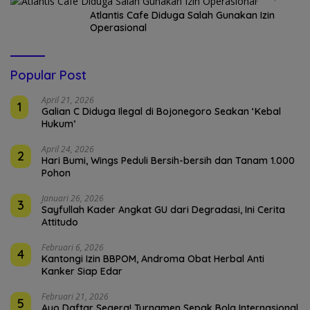
Atlantis Cafe Diduga Salah Gunakan Izin
Operasional
Popular Post
April 21, 2026
1
Galian C Diduga Ilegal di Bojonegoro Seakan ‘Kebal
Hukum’
April 24, 2026
2
Hari Bumi, Wings Peduli Bersih-bersih dan Tanam 1.000
Pohon
Januari 26, 2026
3
Sayfullah Kader Angkat GU dari Degradasi, Ini Cerita
Attitudo
Februari 6, 2026
4
Kantongi Izin BBPOM, Androma Obat Herbal Anti
Kanker Siap Edar
Februari 21, 2026
5
Ayo Daftar Segera! Turnamen Sepak Bola Internasional