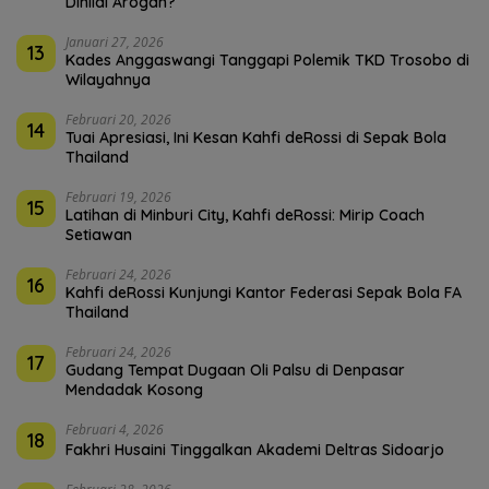
Dinilai Arogan?
Januari 27, 2026
13
Kades Anggaswangi Tanggapi Polemik TKD Trosobo di
Wilayahnya
Februari 20, 2026
14
Tuai Apresiasi, Ini Kesan Kahfi deRossi di Sepak Bola
Thailand
Februari 19, 2026
15
Latihan di Minburi City, Kahfi deRossi: Mirip Coach
Setiawan
Februari 24, 2026
16
Kahfi deRossi Kunjungi Kantor Federasi Sepak Bola FA
Thailand
Februari 24, 2026
17
Gudang Tempat Dugaan Oli Palsu di Denpasar
Mendadak Kosong
Februari 4, 2026
18
Fakhri Husaini Tinggalkan Akademi Deltras Sidoarjo