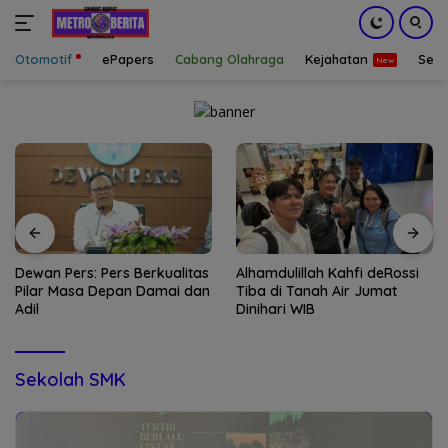
Otomotif
ePapers
Cabang Olahraga
Kejahatan
Sepa
Langsung
ke
konten
Dewan Pers: Pers Berkualitas
Alhamdulillah Kahfi deRossi
Pilar Masa Depan Damai dan
Tiba di Tanah Air Jumat
Adil
Dinihari WIB
Sekolah SMK