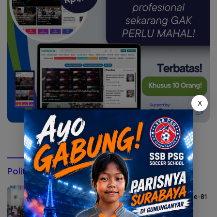
X
Konsultasi via WhatsApp
Politik & Pemerintahan
Agustus 6, 2026
Lomba Agustusan Semarakkan HUT RI ke-81
di Mojokerto