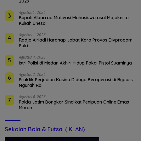
2029
Agustus 1, 2026
3
Bupati Albarraa Motivasi Mahasiswa asal Mojokerto
Kuliah Unesa
Agustus 1, 2026
4
Radjo Alriadi Harahap Jabat Karo Provos Divpropam
Polri
Agustus 4, 2026
5
Istri Polisi di Medan Akhiri Hidup Pakai Pistol Suaminya
Agustus 2, 2026
6
Praktik Perjudian Kasino Diduga Beroperasi di Bypass
Ngurah Rai
Agustus 4, 2026
7
Polda Jatim Bongkar Sindikat Penipuan Online Emas
Murah
Sekolah Bola & Futsal (IKLAN)