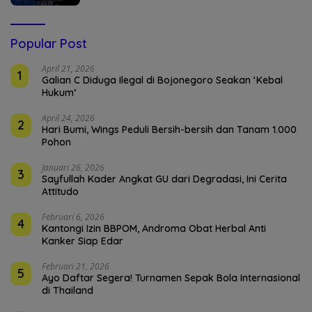
Popular Post
April 21, 2026
1
Galian C Diduga Ilegal di Bojonegoro Seakan ‘Kebal
Hukum’
April 24, 2026
2
Hari Bumi, Wings Peduli Bersih-bersih dan Tanam 1.000
Pohon
Januari 26, 2026
3
Sayfullah Kader Angkat GU dari Degradasi, Ini Cerita
Attitudo
Februari 6, 2026
4
Kantongi Izin BBPOM, Androma Obat Herbal Anti
Kanker Siap Edar
Februari 21, 2026
5
Ayo Daftar Segera! Turnamen Sepak Bola Internasional
di Thailand