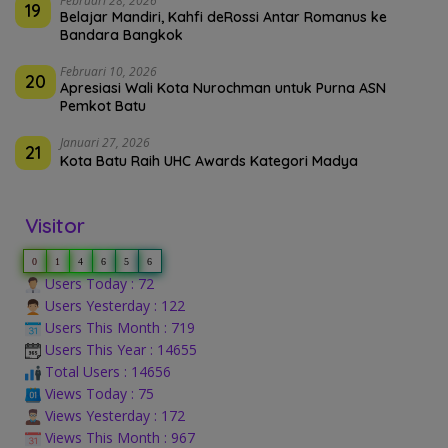
Februari 28, 2026
19
Belajar Mandiri, Kahfi deRossi Antar Romanus ke
Bandara Bangkok
Februari 10, 2026
20
Apresiasi Wali Kota Nurochman untuk Purna ASN
Pemkot Batu
Januari 27, 2026
21
Kota Batu Raih UHC Awards Kategori Madya
Visitor
0
1
4
6
5
6
Users Today : 72
Users Yesterday : 122
Users This Month : 719
Users This Year : 14655
Total Users : 14656
Views Today : 75
Views Yesterday : 172
Views This Month : 967