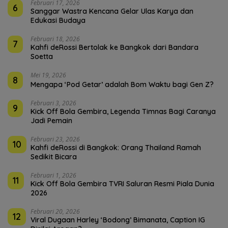
Februari 17, 2026
6
Sanggar Wastra Kencana Gelar Ulas Karya dan
Edukasi Budaya
Februari 18, 2026
7
Kahfi deRossi Bertolak ke Bangkok dari Bandara
Soetta
Mei 19, 2026
8
Mengapa ‘Pod Getar’ adalah Bom Waktu bagi Gen Z?
Februari 3, 2026
9
Kick Off Bola Gembira, Legenda Timnas Bagi Caranya
Jadi Pemain
Februari 23, 2026
10
Kahfi deRossi di Bangkok: Orang Thailand Ramah
Sedikit Bicara
Februari 1, 2026
11
Kick Off Bola Gembira TVRI Saluran Resmi Piala Dunia
2026
Februari 20, 2026
12
Viral Dugaan Harley ‘Bodong’ Bimanata, Caption IG