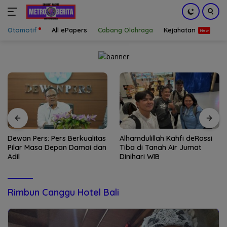
Otomotif
All ePapers
Cabang Olahraga
Kejahatan
S
Langsung
ke
konten
Dewan Pers: Pers Berkualitas
Alhamdulillah Kahfi deRossi
Pilar Masa Depan Damai dan
Tiba di Tanah Air Jumat
Adil
Dinihari WIB
Rimbun Canggu Hotel Bali