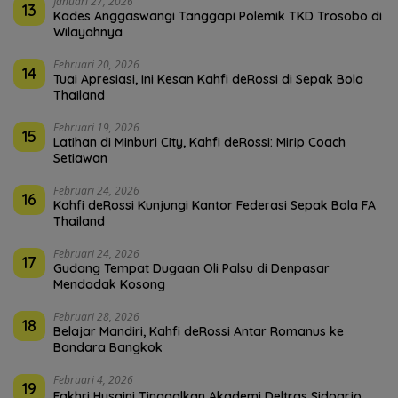
Januari 27, 2026
13
Kades Anggaswangi Tanggapi Polemik TKD Trosobo di
Wilayahnya
Februari 20, 2026
14
Tuai Apresiasi, Ini Kesan Kahfi deRossi di Sepak Bola
Thailand
Februari 19, 2026
15
Latihan di Minburi City, Kahfi deRossi: Mirip Coach
Setiawan
Februari 24, 2026
16
Kahfi deRossi Kunjungi Kantor Federasi Sepak Bola FA
Thailand
Februari 24, 2026
17
Gudang Tempat Dugaan Oli Palsu di Denpasar
Mendadak Kosong
Februari 28, 2026
18
Belajar Mandiri, Kahfi deRossi Antar Romanus ke
Bandara Bangkok
Februari 4, 2026
19
Fakhri Husaini Tinggalkan Akademi Deltras Sidoarjo