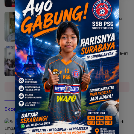
Agustus 6, 2026
Sekda Karangasem I Ketut Sedana Merta
Diperiksa Kejari
Agustus 6, 2026
Lomba Agustusan Semarakkan HUT RI ke-81
di Mojokerto
Selengkapnya
Ekonomi & Bisnis