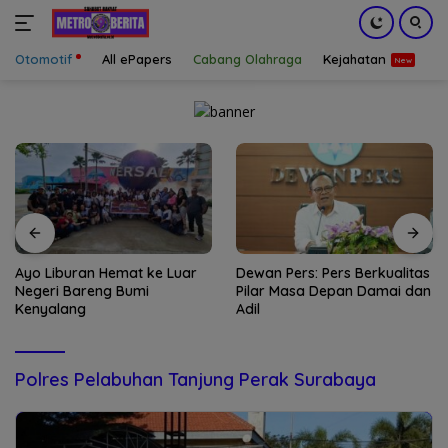
Otomotif
All ePapers
Cabang Olahraga
Kejahatan
S
Langsung
ke
konten
Ayo Liburan Hemat ke Luar
Dewan Pers: Pers Berkualitas
Negeri Bareng Bumi
Pilar Masa Depan Damai dan
Kenyalang
Adil
Polres Pelabuhan Tanjung Perak Surabaya