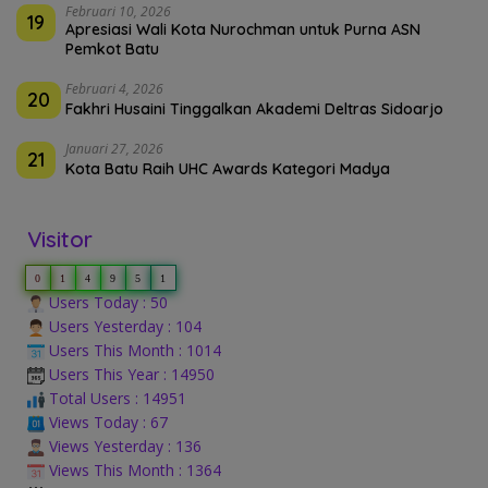
Februari 10, 2026
19
Apresiasi Wali Kota Nurochman untuk Purna ASN
Pemkot Batu
Februari 4, 2026
20
Fakhri Husaini Tinggalkan Akademi Deltras Sidoarjo
Januari 27, 2026
21
Kota Batu Raih UHC Awards Kategori Madya
Visitor
0
1
4
9
5
1
Users Today : 50
Users Yesterday : 104
Users This Month : 1014
Users This Year : 14950
Total Users : 14951
Views Today : 67
Views Yesterday : 136
Views This Month : 1364