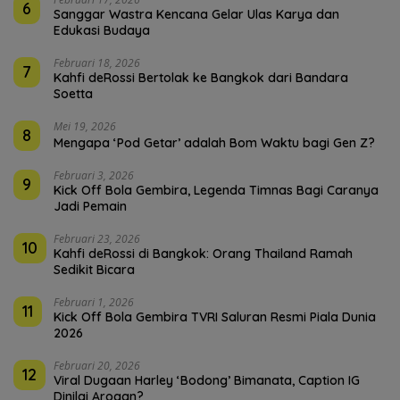
6
Sanggar Wastra Kencana Gelar Ulas Karya dan
Edukasi Budaya
Februari 18, 2026
7
Kahfi deRossi Bertolak ke Bangkok dari Bandara
Soetta
Mei 19, 2026
8
Mengapa ‘Pod Getar’ adalah Bom Waktu bagi Gen Z?
Februari 3, 2026
9
Kick Off Bola Gembira, Legenda Timnas Bagi Caranya
Jadi Pemain
Februari 23, 2026
10
Kahfi deRossi di Bangkok: Orang Thailand Ramah
Sedikit Bicara
Februari 1, 2026
11
Kick Off Bola Gembira TVRI Saluran Resmi Piala Dunia
2026
Februari 20, 2026
12
Viral Dugaan Harley ‘Bodong’ Bimanata, Caption IG
Dinilai Arogan?