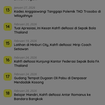
Januari 27, 2026
13
Kades Anggaswangi Tanggapi Polemik TKD Trosobo di
Wilayahnya
Februari 20, 2026
14
Tuai Apresiasi, Ini Kesan Kahfi deRossi di Sepak Bola
Thailand
Februari 19, 2026
15
Latihan di Minburi City, Kahfi deRossi: Mirip Coach
Setiawan
Februari 24, 2026
16
Kahfi deRossi Kunjungi Kantor Federasi Sepak Bola FA
Thailand
Februari 24, 2026
17
Gudang Tempat Dugaan Oli Palsu di Denpasar
Mendadak Kosong
Februari 28, 2026
18
Belajar Mandiri, Kahfi deRossi Antar Romanus ke
Bandara Bangkok