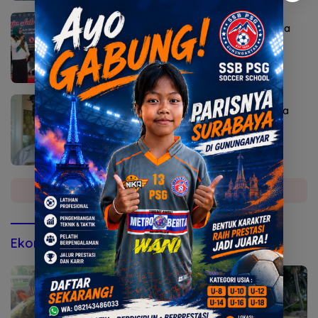
Agustus 7, 2026
Bunda Genre Mojokerto Ingatkan Remaja
Bahaya Rokok
Agustus 6, 2026
Sekda Karangasem I Ketut Sedana Merta
Diperiksa Kejari
Selengkapnya
Ekonomi & Bisnis