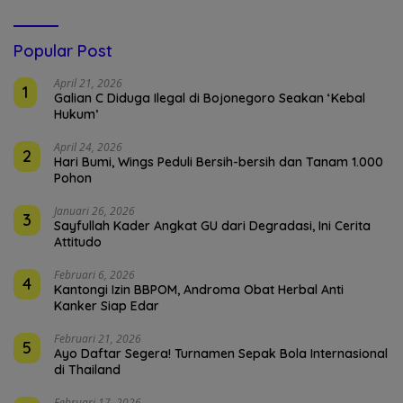
Popular Post
April 21, 2026
1
Galian C Diduga Ilegal di Bojonegoro Seakan ‘Kebal
Hukum’
April 24, 2026
2
Hari Bumi, Wings Peduli Bersih-bersih dan Tanam 1.000
Pohon
Januari 26, 2026
3
Sayfullah Kader Angkat GU dari Degradasi, Ini Cerita
Attitudo
Februari 6, 2026
4
Kantongi Izin BBPOM, Androma Obat Herbal Anti
Kanker Siap Edar
Februari 21, 2026
5
Ayo Daftar Segera! Turnamen Sepak Bola Internasional
di Thailand
Februari 17, 2026