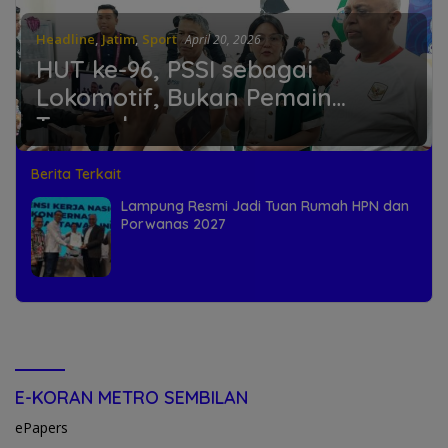
Headline
,
Jatim
,
Sport
April 20, 2026
HUT ke-96, PSSI sebagai
Lokomotif, Bukan Pemain
Tunggal
Berita Terkait
Lampung Resmi Jadi Tuan Rumah HPN dan
Porwanas 2027
E-KORAN METRO SEMBILAN
ePapers