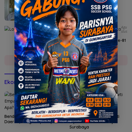
Diperiksa Kejari
Agu
Stus
6, 2026
Lomba Agustusan Semarakkan HUT RI ke-81
di Mojokerto
Selengkapnya
Ekonomi & Bisnis
Bendungan Sidan Airi Empat
Kepatuhan AG Ny Suharti
Daerah, Bangli Dapat Apa?
Diperiksa Otoritas Pajak
Surabaya