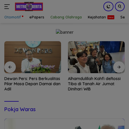
Otomotif
ePapers
Cabang Olahraga
Kejahatan
Sepa
Langsung
ke
konten
Dewan Pers: Pers Berkualitas
Alhamdulillah Kahfi deRossi
Pilar Masa Depan Damai dan
Tiba di Tanah Air Jumat
Adil
Dinihari WIB
Pokja Waras