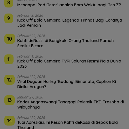
8
Mengapa ‘Pod Getar’ adalah Bom Waktu bagi Gen Z?
Februari 3, 2026
9
Kick Off Bola Gembira, Legenda Timnas Bagi Caranya
Jadi Pemain
Februari 23, 2026
10
Kahfi deRossi di Bangkok: Orang Thailand Ramah
Sedikit Bicara
Februari 1, 2026
11
Kick Off Bola Gembira TVRI Saluran Resmi Piala Dunia
2026
Februari 20, 2026
12
Viral Dugaan Harley ‘Bodong’ Bimanata, Caption IG
Dinilai Arogan?
Januari 27, 2026
13
Kades Anggaswangi Tanggapi Polemik TKD Trosobo di
Wilayahnya
Februari 20, 2026
14
Tuai Apresiasi, Ini Kesan Kahfi deRossi di Sepak Bola
Thailand