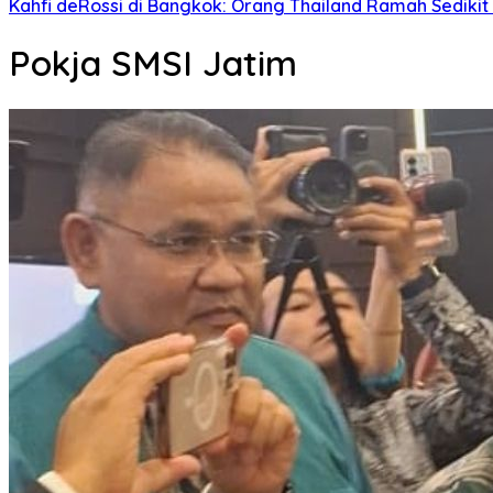
Kahfi deRossi di Bangkok: Orang Thailand Ramah Sedikit
Pokja SMSI Jatim