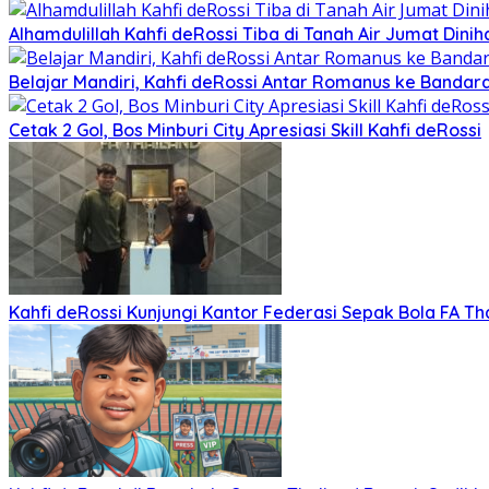
Alhamdulillah Kahfi deRossi Tiba di Tanah Air Jumat Dinih
Belajar Mandiri, Kahfi deRossi Antar Romanus ke Banda
Cetak 2 Gol, Bos Minburi City Apresiasi Skill Kahfi deRossi
Kahfi deRossi Kunjungi Kantor Federasi Sepak Bola FA Th