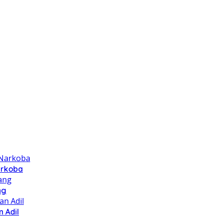
arkoba
ng
 Adil