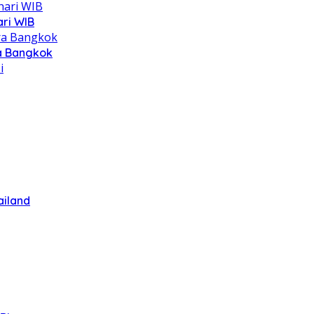
ari WIB
ra Bangkok
ailand