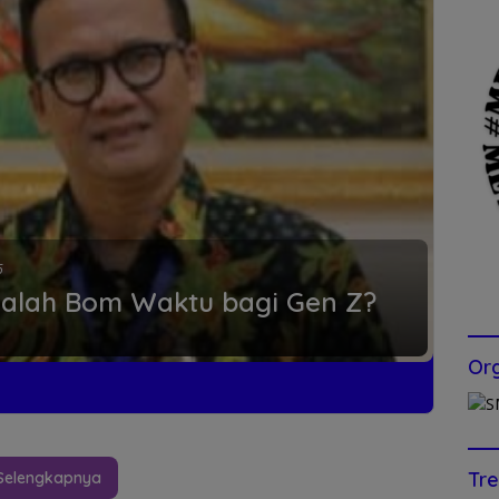
6
dalah Bom Waktu bagi Gen Z?
Org
Tre
Selengkapnya