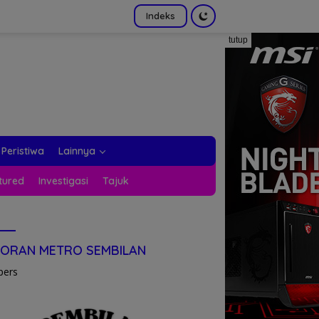
Indeks
tutup
Peristiwa
Lainnya
tured
Investigasi
Tajuk
KORAN METRO SEMBILAN
pers