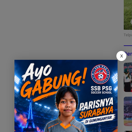
Telp
Pen
X