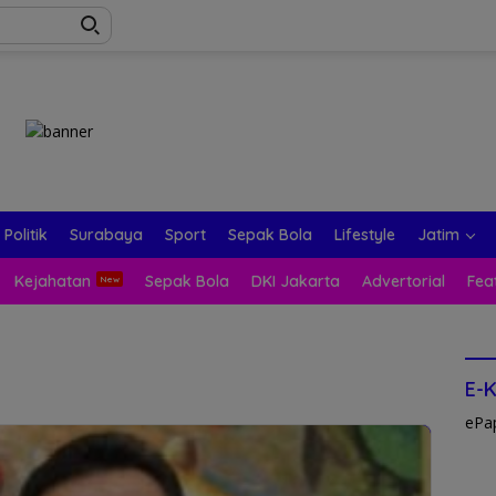
Politik
Surabaya
Sport
Sepak Bola
Lifestyle
Jatim
Kejahatan
Sepak Bola
DKI Jakarta
Advertorial
Fea
E-
ePa