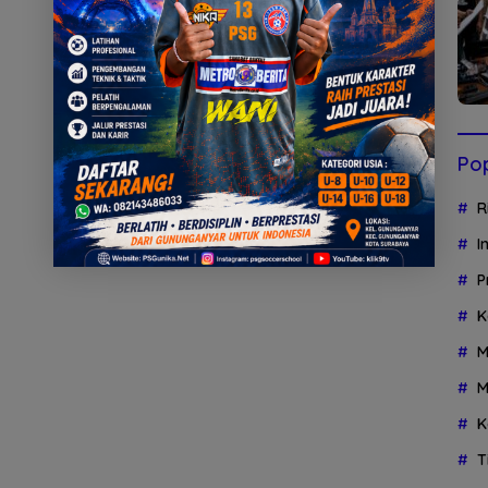
Pop
R
I
P
K
M
M
K
T