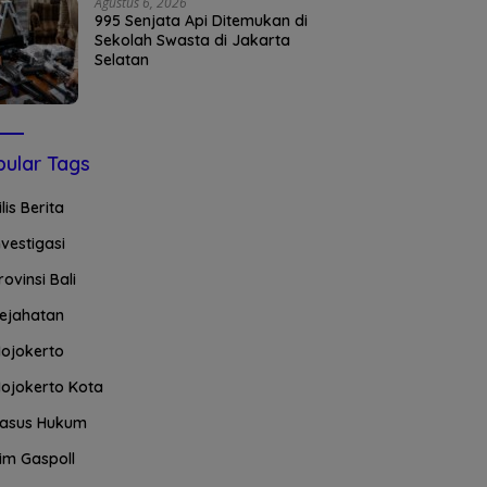
Agustus 6, 2026
995 Senjata Api Ditemukan di
Sekolah Swasta di Jakarta
Selatan
ular Tags
ilis Berita
nvestigasi
rovinsi Bali
ejahatan
ojokerto
ojokerto Kota
asus Hukum
im Gaspoll