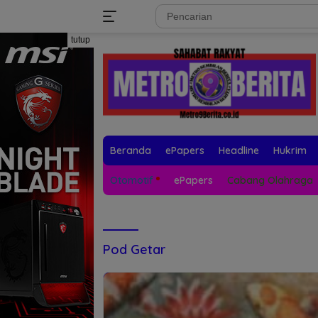
Langsung
tutup
ke
konten
Beranda
ePapers
Headline
Hukrim
Otomotif
ePapers
Cabang Olahraga
Pod Getar