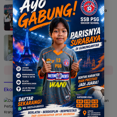
Agustus 7, 2026
Bunda Genre Mojokerto Ingatkan Remaja
Bahaya Rokok
Agustus 6, 2026
Sekda Karangasem I Ketut Sedana Merta
Diperiksa Kejari
Selengkapnya
Ekonomi & Bisnis