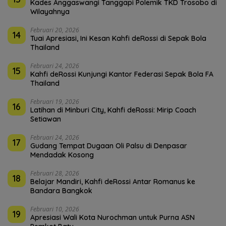
Kades Anggaswangi Tanggapi Polemik TKD Trosobo di
Wilayahnya
Februari 20, 2026
14
Tuai Apresiasi, Ini Kesan Kahfi deRossi di Sepak Bola
Thailand
Februari 24, 2026
15
Kahfi deRossi Kunjungi Kantor Federasi Sepak Bola FA
Thailand
Februari 19, 2026
16
Latihan di Minburi City, Kahfi deRossi: Mirip Coach
Setiawan
Februari 24, 2026
17
Gudang Tempat Dugaan Oli Palsu di Denpasar
Mendadak Kosong
Februari 28, 2026
18
Belajar Mandiri, Kahfi deRossi Antar Romanus ke
Bandara Bangkok
Februari 10, 2026
19
Apresiasi Wali Kota Nurochman untuk Purna ASN