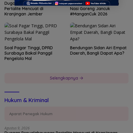
Dugaan Penyalahgunaan
15 Tim Adu Cepat Makan
Pertalite Mencuat di
Nasi Goreng Jancuk
Kranjingan Jember
#ManganCuk 2026
Soal Pagar Tinggi, DPRD
Bendungan Sidan Airi Empat
Surabaya Bakal Panggil
Daerah, Bangli Dapat Apa?
Pengelola Mal
Selengkapnya
Hukum & Kriminal
Aparat Penegak Hukum
Agustus 9, 2026
Dugaan Penyalahgunaan Pertalite Mencuat di Kranjingan