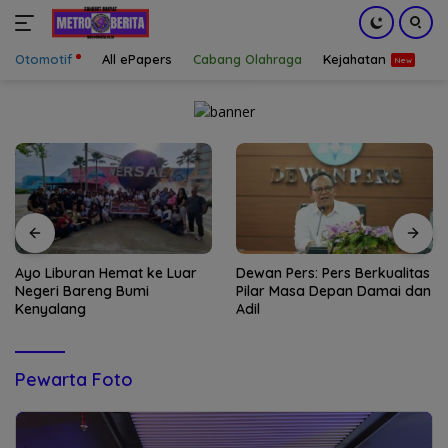
Otomotif
All ePapers
Cabang Olahraga
Kejahatan
S
Langsung
ke
konten
Ayo Liburan Hemat ke Luar
Dewan Pers: Pers Berkualitas
Negeri Bareng Bumi
Pilar Masa Depan Damai dan
Kenyalang
Adil
Pewarta Foto