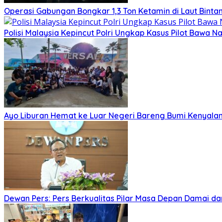
Operasi Gabungan Bongkar 1,3 Ton Ketamin di Laut Binta
Polisi Malaysia Kepincut Polri Ungkap Kasus Pilot Bawa N
Ayo Liburan Hemat ke Luar Negeri Bareng Bumi Kenyala
Dewan Pers: Pers Berkualitas Pilar Masa Depan Damai dan