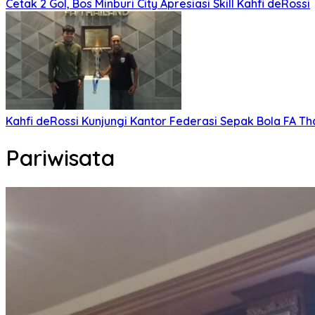
Cetak 2 Gol, Bos Minburi City Apresiasi Skill Kahfi deRossi
Kahfi deRossi Kunjungi Kantor Federasi Sepak Bola FA Th
Pariwisata