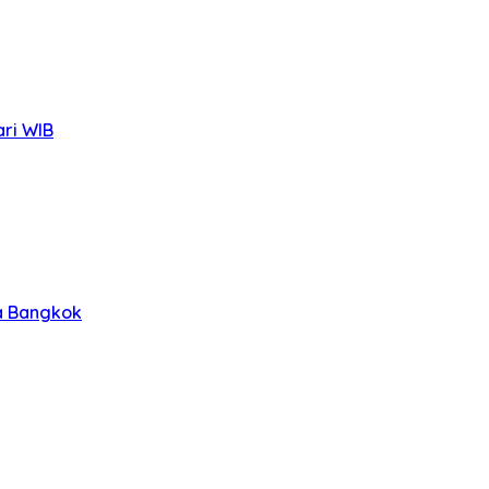
ari WIB
ra Bangkok