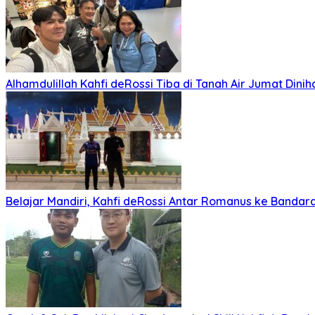
Alhamdulillah Kahfi deRossi Tiba di Tanah Air Jumat Dinih
Belajar Mandiri, Kahfi deRossi Antar Romanus ke Banda