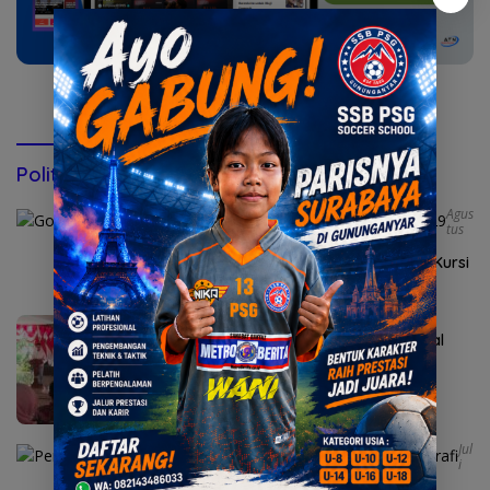
Konsultasi via WhatsApp
Politik & Pemerintahan
Agus
Tus
2, 2026
Golkar Mojokerto Panasi Mesin Incar 10 Kursi
DPRD 2029
Agustus 1, 2026
Bupati Albarraa Motivasi Mahasiswa asal
Mojokerto Kuliah Unesa
Jul
I
9, 2026