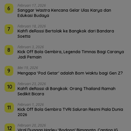
Februari 17, 2026
6
Sanggar Wastra Kencana Gelar Ulas Karya dan
Edukasi Budaya
Februari 18, 2026
7
Kahfi deRossi Bertolak ke Bangkok dari Bandara
Soetta
Februari 3, 2026
8
Kick Off Bola Gembira, Legenda Timnas Bagi Caranya
Jadi Pemain
Mei 19, 2026
9
Mengapa ‘Pod Getar’ adalah Bom Waktu bagi Gen Z?
Februari 23, 2026
10
Kahfi deRossi di Bangkok: Orang Thailand Ramah
Sedikit Bicara
Februari 1, 2026
11
Kick Off Bola Gembira TVRI Saluran Resmi Piala Dunia
2026
Februari 20, 2026
12
Viral Dugaan Harley ‘Bodong’ Bimanata, Caption IG