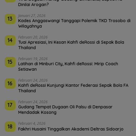
Dinilai Arogan?
Januari 27, 2026
13
Kades Anggaswangi Tanggapi Polemik TKD Trosobo di
Wilayahnya
Februari 20, 2026
14
Tuai Apresiasi, Ini Kesan Kahfi deRossi di Sepak Bola
Thailand
Februari 19, 2026
15
Latihan di Minburi City, Kahfi deRossi: Mirip Coach
Setiawan
Februari 24, 2026
16
Kahfi deRossi Kunjungi Kantor Federasi Sepak Bola FA
Thailand
Februari 24, 2026
17
Gudang Tempat Dugaan Oli Palsu di Denpasar
Mendadak Kosong
Februari 4, 2026
18
Fakhri Husaini Tinggalkan Akademi Deltras Sidoarjo