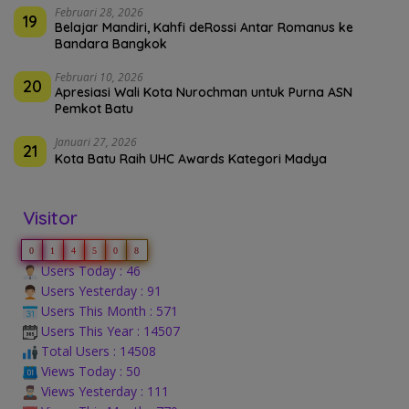
Februari 28, 2026
19
Belajar Mandiri, Kahfi deRossi Antar Romanus ke
Bandara Bangkok
Februari 10, 2026
20
Apresiasi Wali Kota Nurochman untuk Purna ASN
Pemkot Batu
Januari 27, 2026
21
Kota Batu Raih UHC Awards Kategori Madya
Visitor
0
1
4
5
0
8
Users Today : 46
Users Yesterday : 91
Users This Month : 571
Users This Year : 14507
Total Users : 14508
Views Today : 50
Views Yesterday : 111