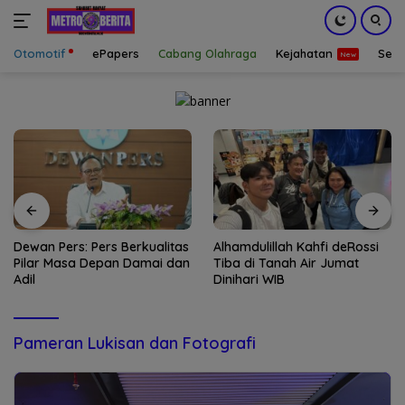
Otomotif
ePapers
Cabang Olahraga
Kejahatan
Sepa
Langsung
ke
konten
Dewan Pers: Pers Berkualitas
Alhamdulillah Kahfi deRossi
Pilar Masa Depan Damai dan
Tiba di Tanah Air Jumat
Adil
Dinihari WIB
Pameran Lukisan dan Fotografi