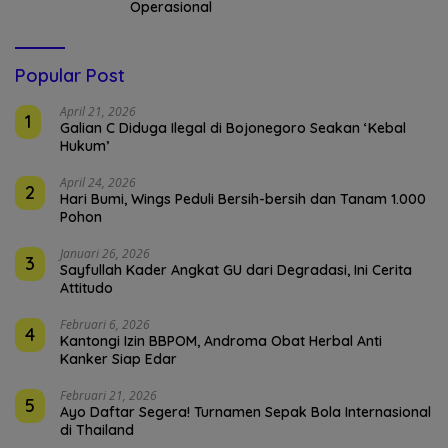
Operasional
Popular Post
April 21, 2026
1
Galian C Diduga Ilegal di Bojonegoro Seakan ‘Kebal
Hukum’
April 24, 2026
2
Hari Bumi, Wings Peduli Bersih-bersih dan Tanam 1.000
Pohon
Januari 26, 2026
3
Sayfullah Kader Angkat GU dari Degradasi, Ini Cerita
Attitudo
Februari 6, 2026
4
Kantongi Izin BBPOM, Androma Obat Herbal Anti
Kanker Siap Edar
Februari 21, 2026
5
Ayo Daftar Segera! Turnamen Sepak Bola Internasional
di Thailand