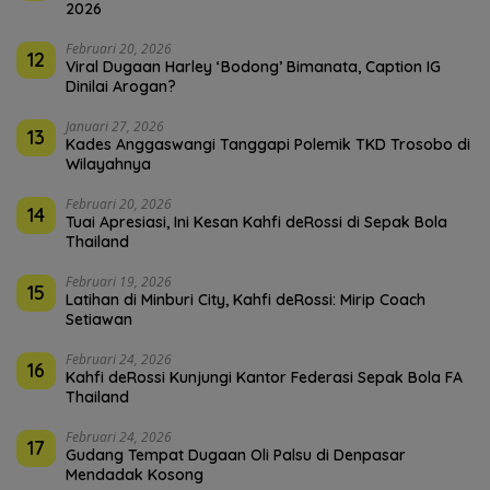
2026
Februari 20, 2026
12
Viral Dugaan Harley ‘Bodong’ Bimanata, Caption IG
Dinilai Arogan?
Januari 27, 2026
13
Kades Anggaswangi Tanggapi Polemik TKD Trosobo di
Wilayahnya
Februari 20, 2026
14
Tuai Apresiasi, Ini Kesan Kahfi deRossi di Sepak Bola
Thailand
Februari 19, 2026
15
Latihan di Minburi City, Kahfi deRossi: Mirip Coach
Setiawan
Februari 24, 2026
16
Kahfi deRossi Kunjungi Kantor Federasi Sepak Bola FA
Thailand
Februari 24, 2026
17
Gudang Tempat Dugaan Oli Palsu di Denpasar
Mendadak Kosong