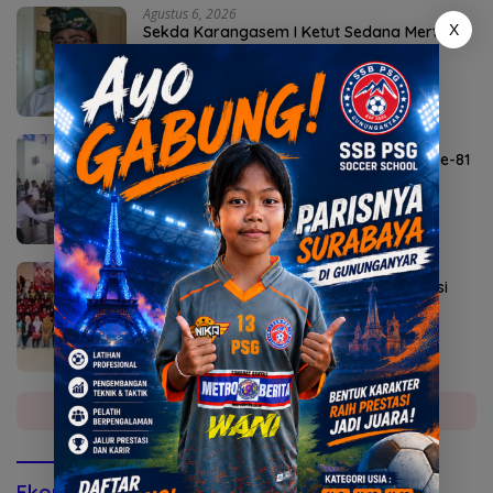
Agustus 6, 2026
X
Sekda Karangasem I Ketut Sedana Merta
Diperiksa Kejari
Agustus 6, 2026
Lomba Agustusan Semarakkan HUT RI ke-81
di Mojokerto
Agustus 5, 2026
Sekolah Rakyat Kedung Cowek Diapreasi
DPRD Surabaya
Selengkapnya
Ekonomi & Bisnis