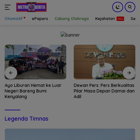
Otomotif
ePapers
Cabang Olahraga
Kejahatan
Sepa
Langsung
ke
konten
Dewan Pers: Pers Berkualitas
Alhamdulillah Kahfi deRossi
Pilar Masa Depan Damai dan
Tiba di Tanah Air Jumat
Adil
Dinihari WIB
Legenda Timnas