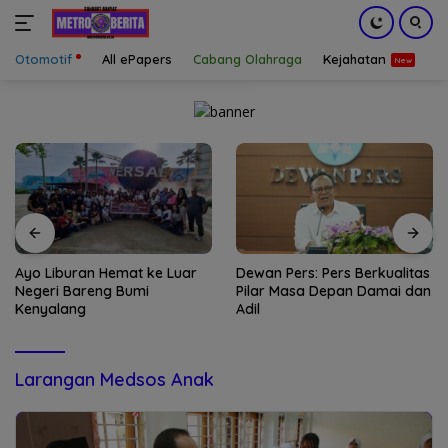
Otomotif
All ePapers
Cabang Olahraga
Kejahatan
S
Langsung
ke
konten
Ayo Liburan Hemat ke Luar
Dewan Pers: Pers Berkualitas
Negeri Bareng Bumi
Pilar Masa Depan Damai dan
Kenyalang
Adil
Larangan Medsos Anak