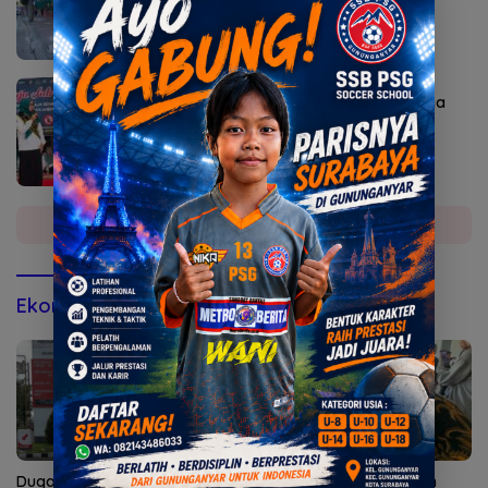
Agustus 7, 2026
Bunda Genre Mojokerto Ingatkan Remaja
Bahaya Rokok
Selengkapnya
Ekonomi & Bisnis
Dugaan Penyalahgunaan
15 Tim Adu Cepat Makan