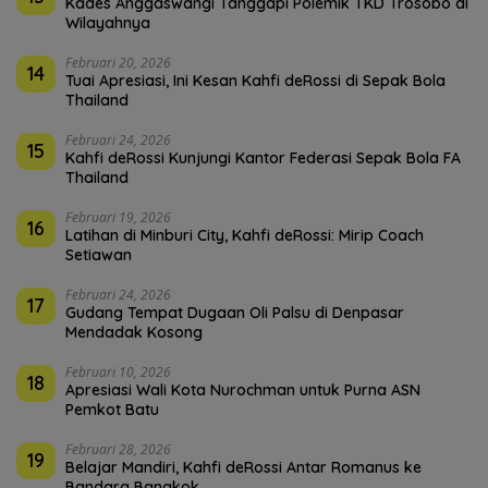
Kades Anggaswangi Tanggapi Polemik TKD Trosobo di
Wilayahnya
Februari 20, 2026
14
Tuai Apresiasi, Ini Kesan Kahfi deRossi di Sepak Bola
Thailand
Februari 24, 2026
15
Kahfi deRossi Kunjungi Kantor Federasi Sepak Bola FA
Thailand
Februari 19, 2026
16
Latihan di Minburi City, Kahfi deRossi: Mirip Coach
Setiawan
Februari 24, 2026
17
Gudang Tempat Dugaan Oli Palsu di Denpasar
Mendadak Kosong
Februari 10, 2026
18
Apresiasi Wali Kota Nurochman untuk Purna ASN
Pemkot Batu
Februari 28, 2026
19
Belajar Mandiri, Kahfi deRossi Antar Romanus ke
Bandara Bangkok