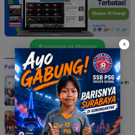
X
Konsultasi via WhatsApp
Politik & Pemerintahan
Agustus 6, 2026
Lomba Agustusan Semarakkan HUT RI ke-81
di Mojokerto
Agustus 5, 2026
Sekolah Rakyat Kedung Cowek Diapreasi
DPRD Surabaya