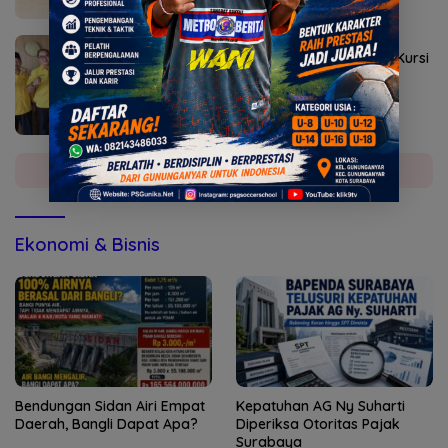
Agustus 2, 2026
Golkar Mojokerto Panasi Mesin Incar 10 Kursi
DPRD 2029
Selengkapnya
Ekonomi & Bisnis
Bendungan Sidan Airi Empat
Kepatuhan AG Ny Suharti
Daerah, Bangli Dapat Apa?
Diperiksa Otoritas Pajak
Surabaya