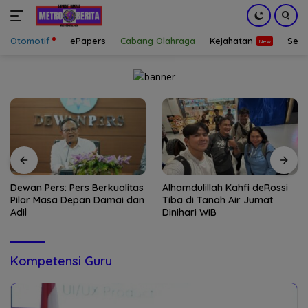
Otomotif
ePapers
Cabang Olahraga
Kejahatan
Sepa
Langsung
ke
konten
Dewan Pers: Pers Berkualitas
Alhamdulillah Kahfi deRossi
Pilar Masa Depan Damai dan
Tiba di Tanah Air Jumat
Adil
Dinihari WIB
Kompetensi Guru