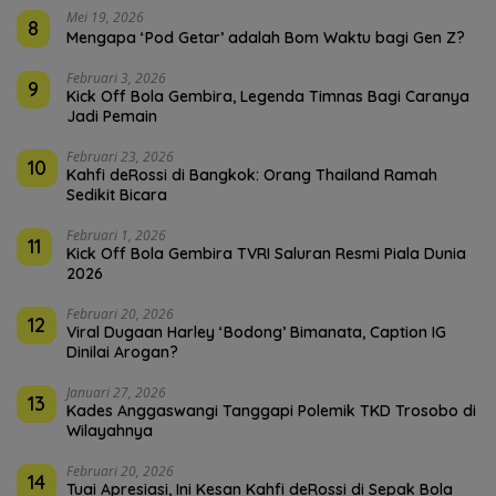
Mei 19, 2026
8
Mengapa ‘Pod Getar’ adalah Bom Waktu bagi Gen Z?
Februari 3, 2026
9
Kick Off Bola Gembira, Legenda Timnas Bagi Caranya
Jadi Pemain
Februari 23, 2026
10
Kahfi deRossi di Bangkok: Orang Thailand Ramah
Sedikit Bicara
Februari 1, 2026
11
Kick Off Bola Gembira TVRI Saluran Resmi Piala Dunia
2026
Februari 20, 2026
12
Viral Dugaan Harley ‘Bodong’ Bimanata, Caption IG
Dinilai Arogan?
Januari 27, 2026
13
Kades Anggaswangi Tanggapi Polemik TKD Trosobo di
Wilayahnya
Februari 20, 2026
14
Tuai Apresiasi, Ini Kesan Kahfi deRossi di Sepak Bola