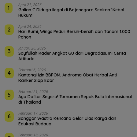
April 21, 2026
1
Galian C Diduga Ilegal di Bojonegoro Seakan ‘Kebal
Hukum’
April 24, 2026
2
Hari Bumi, Wings Peduli Bersih-bersih dan Tanam 1.000
Pohon
Januari 26, 2026
3
Sayfullah Kader Angkat GU dari Degradasi, Ini Cerita
Attitudo
Februari 6, 2026
4
Kantongi Izin BBPOM, Androma Obat Herbal Anti
Kanker Siap Edar
Februari 21, 2026
5
Ayo Daftar Segera! Turnamen Sepak Bola Internasional
di Thailand
Februari 17, 2026
6
Sanggar Wastra Kencana Gelar Ulas Karya dan
Edukasi Budaya
Februari 18, 2026