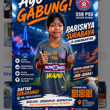
Bahaya Rokok
Agustus 6, 2026
Sekda Karangasem I Ketut Sedana Merta
Diperiksa Kejari
Selengkapnya
Ekonomi & Bisnis