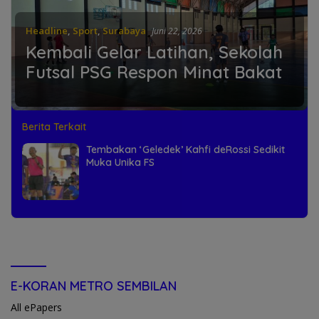
Headline
,
Sport
,
Surabaya
Juni 22, 2026
Kembali Gelar Latihan, Sekolah
Futsal PSG Respon Minat Bakat
Berita Terkait
Tembakan ‘Geledek’ Kahfi deRossi Sedikit
Muka Unika FS
E-KORAN METRO SEMBILAN
All ePapers