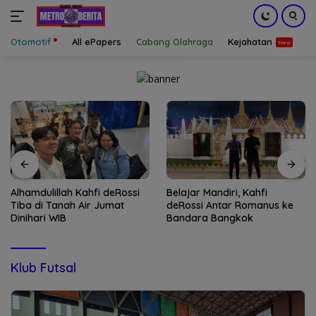
Otomotif
All ePapers
Cabang Olahraga
Kejahatan
S
Langsung
ke
konten
Alhamdulillah Kahfi deRossi
Belajar Mandiri, Kahfi
Tiba di Tanah Air Jumat
deRossi Antar Romanus ke
Dinihari WIB
Bandara Bangkok
Klub Futsal