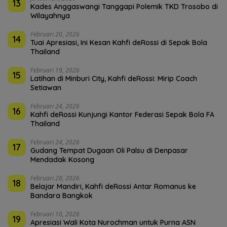
13
Kades Anggaswangi Tanggapi Polemik TKD Trosobo di
Wilayahnya
Februari 20, 2026
14
Tuai Apresiasi, Ini Kesan Kahfi deRossi di Sepak Bola
Thailand
Februari 19, 2026
15
Latihan di Minburi City, Kahfi deRossi: Mirip Coach
Setiawan
Februari 24, 2026
16
Kahfi deRossi Kunjungi Kantor Federasi Sepak Bola FA
Thailand
Februari 24, 2026
17
Gudang Tempat Dugaan Oli Palsu di Denpasar
Mendadak Kosong
Februari 28, 2026
18
Belajar Mandiri, Kahfi deRossi Antar Romanus ke
Bandara Bangkok
Februari 10, 2026
19
Apresiasi Wali Kota Nurochman untuk Purna ASN