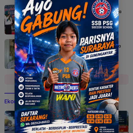
Agustus 7, 2026
Bunda Genre Mojokerto Ingatkan Remaja
Bahaya Rokok
Agustus 6, 2026
Sekda Karangasem I Ketut Sedana Merta
Diperiksa Kejari
Selengkapnya
Ekonomi & Bisnis