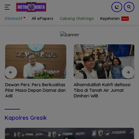
Otomotif
All ePapers
Cabang Olahraga
Kejahatan
S
Langsung
ke
konten
Dewan Pers: Pers Berkualitas
Alhamdulillah Kahfi deRossi
Pilar Masa Depan Damai dan
Tiba di Tanah Air Jumat
Adil
Dinihari WIB
Kapolres Gresik