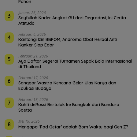
Pohon
Januari 26, 2026
3
Sayfullah Kader Angkat GU dari Degradasi, Ini Cerita
Attitudo
Februari 6, 2026
4
Kantongi Izin BBPOM, Androma Obat Herbal Anti
Kanker Siap Edar
Februari 21, 2026
5
Ayo Daftar Segera! Turnamen Sepak Bola Internasional
di Thailand
Februari 17, 2026
6
Sanggar Wastra Kencana Gelar Ulas Karya dan
Edukasi Budaya
Februari 18, 2026
7
Kahfi deRossi Bertolak ke Bangkok dari Bandara
Soetta
Mei 19, 2026
8
Mengapa ‘Pod Getar’ adalah Bom Waktu bagi Gen Z?