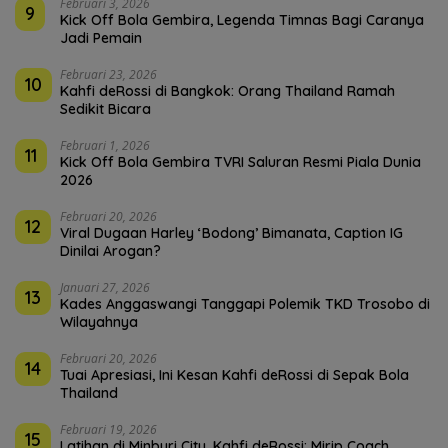
Februari 3, 2026
9
Kick Off Bola Gembira, Legenda Timnas Bagi Caranya
Jadi Pemain
Februari 23, 2026
10
Kahfi deRossi di Bangkok: Orang Thailand Ramah
Sedikit Bicara
Februari 1, 2026
11
Kick Off Bola Gembira TVRI Saluran Resmi Piala Dunia
2026
Februari 20, 2026
12
Viral Dugaan Harley ‘Bodong’ Bimanata, Caption IG
Dinilai Arogan?
Januari 27, 2026
13
Kades Anggaswangi Tanggapi Polemik TKD Trosobo di
Wilayahnya
Februari 20, 2026
14
Tuai Apresiasi, Ini Kesan Kahfi deRossi di Sepak Bola
Thailand
Februari 19, 2026
15
Latihan di Minburi City, Kahfi deRossi: Mirip Coach