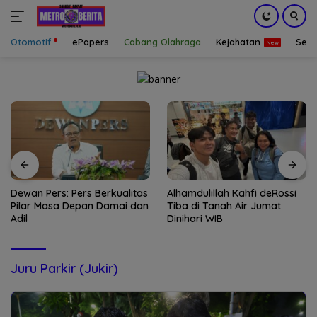
Otomotif
ePapers
Cabang Olahraga
Kejahatan
Sepa
Langsung
ke
konten
Dewan Pers: Pers Berkualitas
Alhamdulillah Kahfi deRossi
Pilar Masa Depan Damai dan
Tiba di Tanah Air Jumat
Adil
Dinihari WIB
Juru Parkir (Jukir)