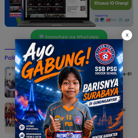
X
Konsultasi via WhatsApp
Politik & Pemerintahan
Agustus 6, 2026
Lomba Agustusan Semarakkan HUT RI ke-81
di Mojokerto
Agustus 5, 2026
Sekolah Rakyat Kedung Cowek Diapreasi
DPRD Surabaya