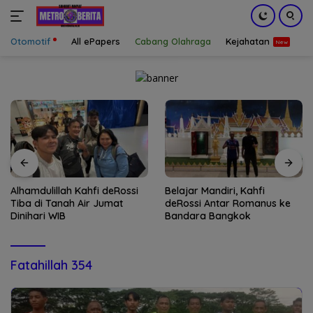
Otomotif
All ePapers
Cabang Olahraga
Kejahatan
S
Langsung
ke
konten
Alhamdulillah Kahfi deRossi
Belajar Mandiri, Kahfi
Tiba di Tanah Air Jumat
deRossi Antar Romanus ke
Dinihari WIB
Bandara Bangkok
Fatahillah 354