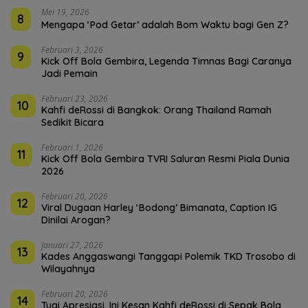
Mei 19, 2026
8
Mengapa ‘Pod Getar’ adalah Bom Waktu bagi Gen Z?
Februari 3, 2026
9
Kick Off Bola Gembira, Legenda Timnas Bagi Caranya
Jadi Pemain
Februari 23, 2026
10
Kahfi deRossi di Bangkok: Orang Thailand Ramah
Sedikit Bicara
Februari 1, 2026
11
Kick Off Bola Gembira TVRI Saluran Resmi Piala Dunia
2026
Februari 20, 2026
12
Viral Dugaan Harley ‘Bodong’ Bimanata, Caption IG
Dinilai Arogan?
Januari 27, 2026
13
Kades Anggaswangi Tanggapi Polemik TKD Trosobo di
Wilayahnya
Februari 20, 2026
14
Tuai Apresiasi, Ini Kesan Kahfi deRossi di Sepak Bola