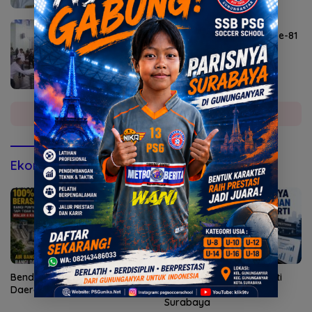
Agustus 6, 2026
Lomba Agustusan Semarakkan HUT RI ke-81
di Mojokerto
Selengkapnya
Ekonomi & Bisnis
Bendungan Sidan Airi Empat
Kepatuhan AG Ny Suharti
Daerah, Bangli Dapat Apa?
Diperiksa Otoritas Pajak
Surabaya